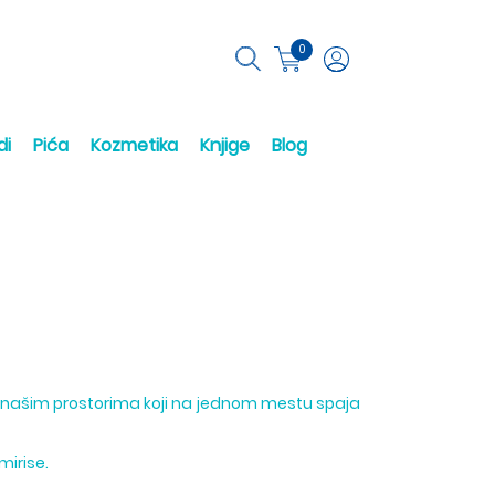
0
di
Pića
Kozmetika
Knjige
Blog
a našim prostorima koji na jednom mestu spaja
mirise.