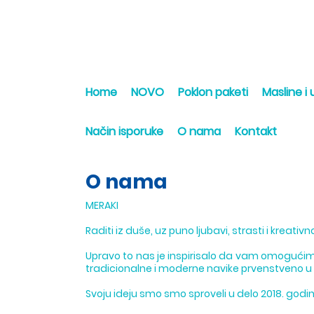
Home
NOVO
Poklon paketi
Masline i u
Način isporuke
O nama
Kontakt
O nama
MERAKI
Raditi iz duše, uz puno ljubavi, strasti i kreativno
Upravo to nas je inspirisalo da vam omogućim
tradicionalne i moderne navike prvenstveno u i
Svoju ideju smo smo sproveli u delo 2018. godi