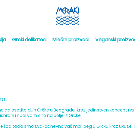
lja
Grčki delikatesi
Mlečni proizvodi
Veganski proizvo
sti.
o da osetite duh Grčke u Beogradu, kroz jedinstven koncept n
shrani i nudi vam ono najbolje iz Grčke.
ne i od tada smo svakodnevno vaš mali beg u Grčku kroz ukuse i 