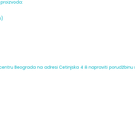
h proizvoda:
i)
entru Beograda na adresi Cetinjska 4 ili napraviti porudžbinu 