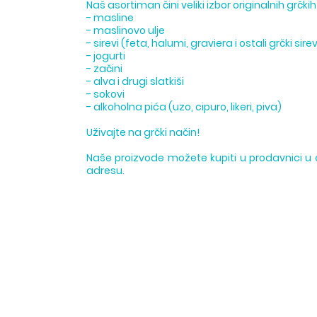
Naš asortiman čini veliki izbor originalnih grčki
- masline
- maslinovo ulje
- sirevi (feta, halumi, graviera i ostali grčki sirev
- jogurti
- začini
- alva i drugi slatkiši
- sokovi
- alkoholna pića (uzo, cipuro, likeri, piva)
Uživajte na grčki način!
Naše proizvode možete kupiti u prodavnici u c
adresu.