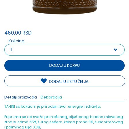
460,00 RSD
Kolicina:
DODAJ U KORPU
DODAJ U LISTU ŽELJA
Detalji proizvoda
Deklaracija
TAHINI sa kakaom je prirodan izvor energije i zdravlja.
Priprema se od sveže prerađenog, oljuštenog, hladno mlevenog
zrna susama 65%, žutog šećera, kakao praha 8%, suncokretovog
i palminog ulja 0,8%,