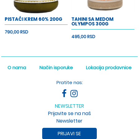
PISTAĆI KREM 60% 200G
TAHINI SA MEDOM
OLYMPOS 300G
790,00 RSD
495,00 RSD
O nama
Način isporuke
Lokacija prodavnice
Pratite nas:
NEWSLETTER
Prijavite se na naš
Newsletter
PRIJAVI SE