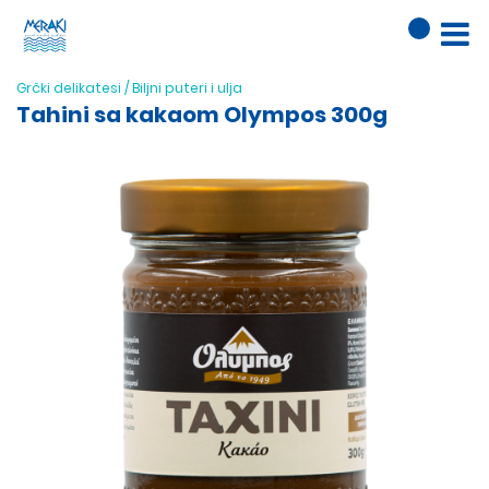
Grčki delikatesi
/
Biljni puteri i ulja
Tahini sa kakaom Olympos 300g