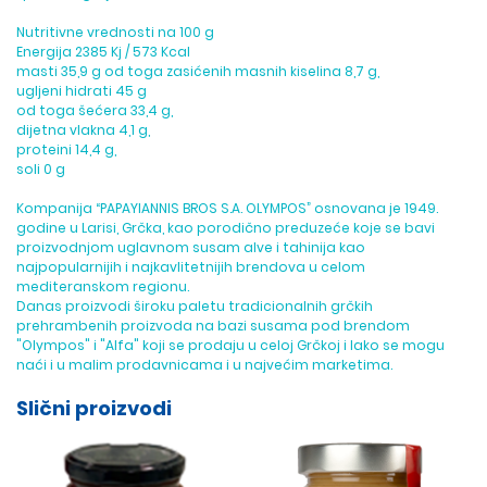
Nutritivne vrednosti na 100 g
Energija 2385 Kj / 573 Kcal
masti 35,9 g od toga zasićenih masnih kiselina 8,7 g,
ugljeni hidrati 45 g
od toga šećera 33,4 g,
dijetna vlakna 4,1 g,
proteini 14,4 g,
soli 0 g
Kompanija “PAPAYIANNIS BROS S.A. OLYMPOS” osnovana je 1949.
godine u Larisi, Grčka, kao porodično preduzeće koje se bavi
proizvodnjom uglavnom susam alve i tahinija kao
najpopularnijih i najkavlitetnijih brendova u celom
mediteranskom regionu.
Danas proizvodi široku paletu tradicionalnih grčkih
prehrambenih proizvoda na bazi susama pod brendom
"Olympos" i "Alfa" koji se prodaju u celoj Grčkoj i lako se mogu
naći i u malim prodavnicama i u najvećim marketima.
Slični proizvodi