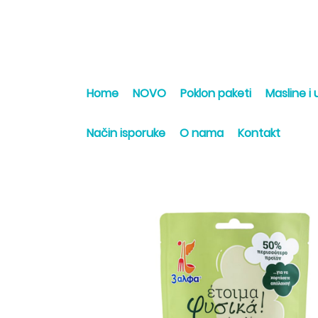
Home
NOVO
Poklon paketi
Masline i u
Način isporuke
O nama
Kontakt