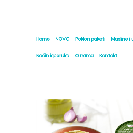
Home
NOVO
Poklon paketi
Masline i u
Način isporuke
O nama
Kontakt