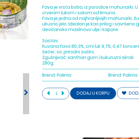
Fava je vrsta boba, iz porodice mahunarki. U 
crvenim lukom i sokom od limuna.
Fava je jedna od najhranljivijih mahunarki, 
ukusno jelo. Idealan je kao prilog i savršeno
devičansko maslinovo ulje i kapare.
Sastav:
Kuvana fava 80,3%, crni luk 9,7%, 0,47 koncent
šećer, so, prirodni začini.
Zgušnjivač: xanthan gum i kukuruzni skrob
280g
Brend:
Palirria
Brend:
Palirria
DODA
DODAJ U KORPU