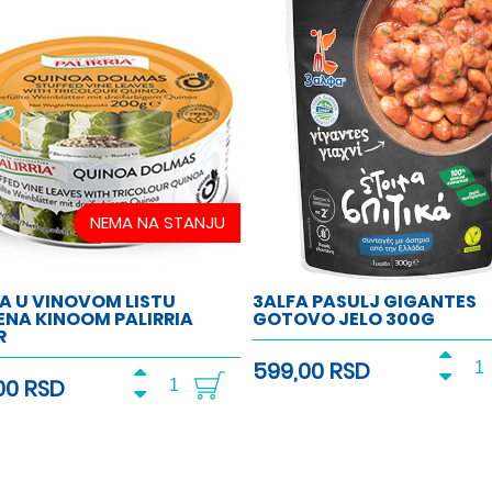
NEMA NA STANJU
A U VINOVOM LISTU
3ALFA PASULJ GIGANTES
ENA KINOOM PALIRRIA
GOTOVO JELO 300G
R
599,00 RSD
00 RSD