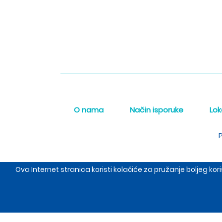
O nama
Način isporuke
Lok
P
Ova Internet stranica koristi kolačiće za pružanje boljeg k
The Meraki d.o.o. sed
Copyrigh