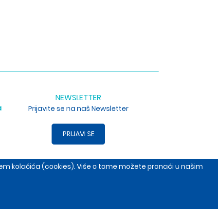
NEWSLETTER
a
Prijavite se na naš Newsletter
PRIJAVI SE
enjem kolačića (cookies). Više o tome možete pronaći u našim
, Srbija
+381653691014
open.com