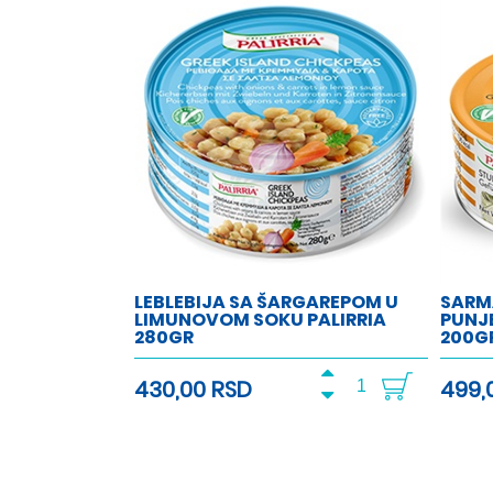
LEBLEBIJA SA ŠARGAREPOM U
SARM
LIMUNOVOM SOKU PALIRRIA
PUNJ
280GR
200G
430,00 RSD
499,