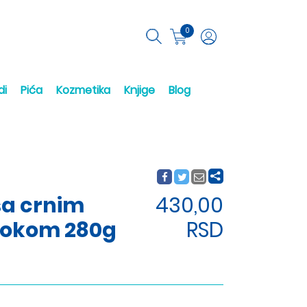
0
di
Pića
Kozmetika
Knjige
Blog
sa crnim
430,00
sokom 280g
RSD