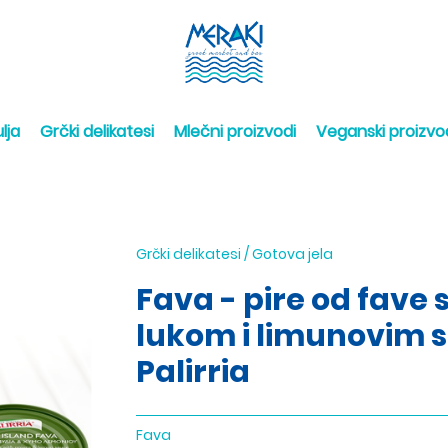
lja
Grčki delikatesi
Mlečni proizvodi
Veganski proizvo
Grčki delikatesi
/
Gotova jela
Fava - pire od fave 
lukom i limunovim 
Palirria
Fava