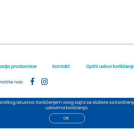
acija prodavnice
Kontakt
Opšti uslovi korišćenj
ratite nas:
orisničkog iskustva. Korišćenjem ovog sajta se slažete sa korišt
uslovima korišćenja.
ište: Dobropoljska 37, prodavnica: Cetinjska 4, 11000 BEOGRAD
t 2026 The Meraki d.o.o. Sva prava su zadržana. Powered by
sh