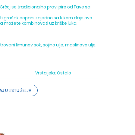
Grčoj se tradicionalno pravi pire od Fave sa
žuti grašak cepani zajedno sa lukom daje ovo
 ga možete kombinovati uz kriške luka,
rovani limunov sok, sojino ulje, maslinovo ulje,
Vrsta jela:
Ostalo
J U LISTU ŽELJA