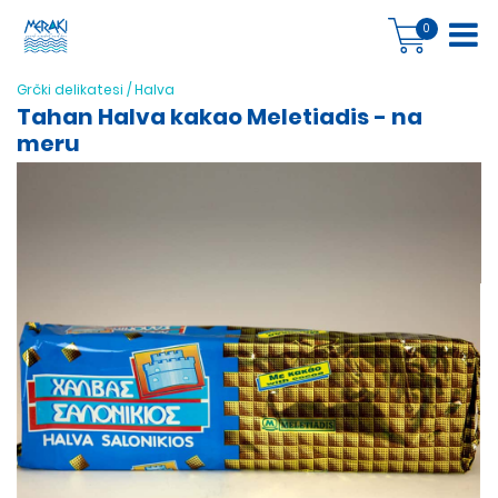
0
Grčki delikatesi
/
Halva
Tahan Halva kakao Meletiadis - na
meru