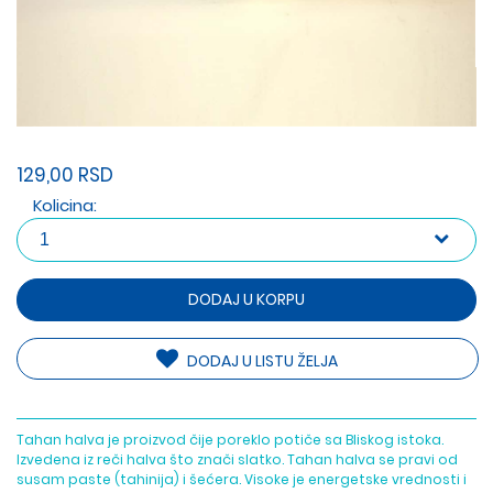
129,00 RSD
Kolicina:
DODAJ U KORPU
DODAJ U LISTU ŽELJA
Tahan halva je proizvod čije poreklo potiče sa Bliskog istoka.
Izvedena iz reči halva što znači slatko. Tahan halva se pravi od
susam paste (tahinija) i šećera. Visoke je energetske vrednosti i