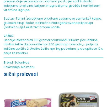
preporučuje se posebno u danima posta jer sadrži dosta
kalcijuma, proteina, kalijum, magnezijuma, gvožđa i komleksom
vitamine B grupe.
Sastav: Tahini (zdrobljene oljuštene susamove semenke), kakao,
glukozni sirup, šećer, delimično hidrogenizovana biljna ulja
(palmino ulje), ekstrakt arome vanile
VAŽNO:
Cena je izražena za 100 grama proizvoda! Prilikom porudžbine,
ukoliko želite da poručite npr 200 grama proizvoda, u polje za
količinu upišite 2. Ukoliko želite npr 1kg potrebno je da upišete 10 u
polje za količinu.
Brend:
Salonikos
Pakovanje:
Na meru
Slični proizvodi