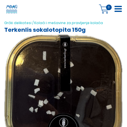
0
Grčki delikatesi
/
Kolači i mešavine za pravljenje kolača
Terkenlis sokalotopita 150g