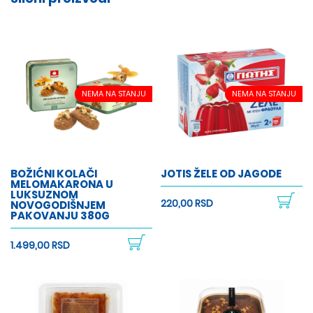
NEMA NA STANJU
NEMA NA STANJU
BOŽIĆNI KOLAČI
JOTIS ŽELE OD JAGODE
MELOMAKARONA U
LUKSUZNOM
220,00 RSD
NOVOGODIŠNJEM
PAKOVANJU 380G
1.499,00 RSD