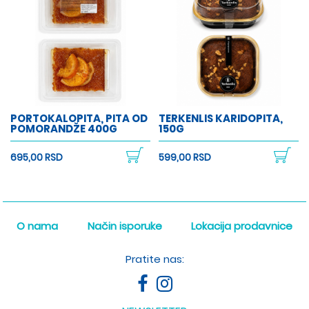
PORTOKALOPITA, PITA OD
TERKENLIS KARIDOPITA,
POMORANDŽE 400G
150G
695,00 RSD
599,00 RSD
O nama
Način isporuke
Lokacija prodavnice
Pratite nas: