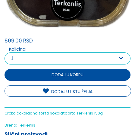
699,00 RSD
Kolicina:
DODAJ U KORPU
DODAJ U LISTU ŽELJA
Grčka čokoladna torta sokolatopita Terklenis 150g
Brend:
Terkenlis
Slični proizvodi