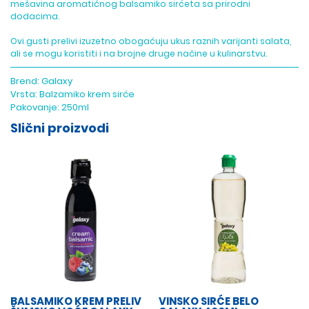
mešavina aromatičnog balsamiko sirćeta sa prirodni
dodacima.
Ovi gusti prelivi izuzetno obogaćuju ukus raznih varijanti salata,
ali se mogu koristiti i na brojne druge načine u kulinarstvu.
Brend:
Galaxy
Vrsta:
Balzamiko krem sirće
Pakovanje:
250ml
Slični proizvodi
BALSAMIKO KREM PRELIV
VINSKO SIRĆE BELO