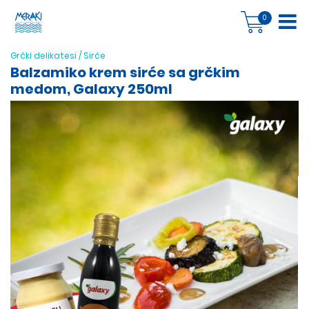
0
Grčki delikatesi
/
Sirće
Balzamiko krem sirće sa grčkim
medom, Galaxy 250ml