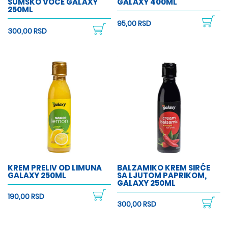
ŠUMSKO VOĆE GALAXY
GALAXY 400ML
250ML
95,00 RSD
300,00 RSD
KREM PRELIV OD LIMUNA
BALZAMIKO KREM SIRĆE
GALAXY 250ML
SA LJUTOM PAPRIKOM,
GALAXY 250ML
190,00 RSD
300,00 RSD