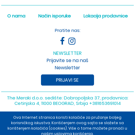
O nama
Način isporuke
Lokacija prodavnice
Pratite nas:
NEWSLETTER
Prijavite se na naš
Newsletter
PRIJAVI SE
The Meraki d.o.o. sedište: Dobropoljska 37, prodavnica:
Cetinjska 4, 11000 BEOGRAD, Srbija
+381653691014
Copyright 2026 The Meraki d.o.o. Sva prava su zadržana. Powered
Ova Internet stranica koristi kolačiće za pružanje boljeg
by
shopen.com
korisničkog iskustva. Korišćenjem ovog sajta se slažete sa
korištenjem kolačića (cookies). Više o tome možete pronaći u
našim uslovima korišćenja.