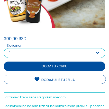
300,00 RSD
Kolicina:
DODAJ U KORPU
DODAJ U LISTU ŽELJA
Balzamiko krem sirće sa grčkim medom
Jedinstveni na našem tržištu, balsamiko krem prelivi su posebna