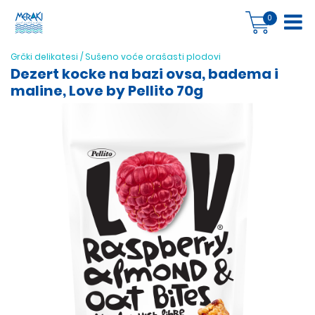
0
Grčki delikatesi
/
Sušeno voće orašasti plodovi
Dezert kocke na bazi ovsa, badema i
maline, Love by Pellito 70g