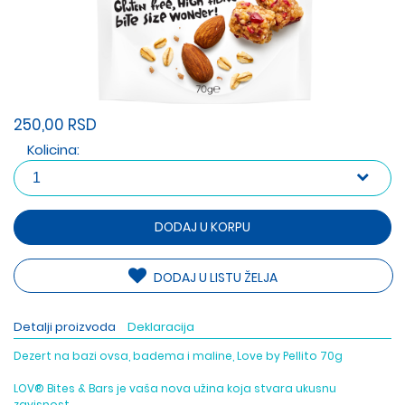
250,00 RSD
Kolicina:
DODAJ U KORPU
DODAJ U LISTU ŽELJA
Detalji proizvoda
Deklaracija
Dezert na bazi ovsa, badema i maline, Love by Pellito 70g
LOV® Bites & Bars je vaša nova užina koja stvara ukusnu
zavisnost.