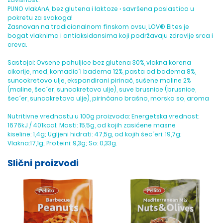
PUNO vlakAnA, bez glutena i laktoze › savršena poslastica u
pokretu za svakoga!
Zasnovan na tradicionalnom finskom ovsu, LOV® Bites je
bogat vlaknima i antioksidansima koji podržavaju zdravlje srca i
creva.
Sastojci: Ovsene pahuljice bez glutena 30%, vlakna korena
cikorije, med, komadic´i badema 12%, pasta od badema 8%,
suncokretovo ulje, ekspandirani pirinač, sušene maline 2%
(maline, šec´er, suncokretovo ulje), suve brusnice (brusnice,
šec´er, suncokretovo ulje), pirinčano brašno, morska so, aroma
Nutritivne vrednostu u 100g proizvoda: Energetska vrednost:
1676kJ / 401kcal; Masti: 15,5g, od kojih zasićene masne
kiseline: 1,4g; Ugljeni hidrati: 47,5g, od kojih šec´eri: 19,7g;
Vlakna:17,1g; Proteini: 9,3g; So: 0,33g.
Slični proizvodi