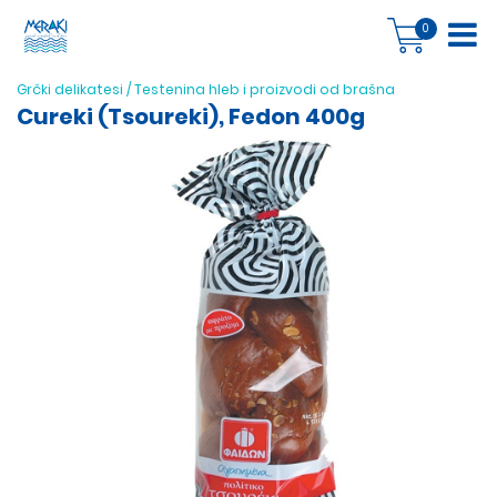
0
Grčki delikatesi
/
Testenina hleb i proizvodi od brašna
Cureki (Tsoureki), Fedon 400g