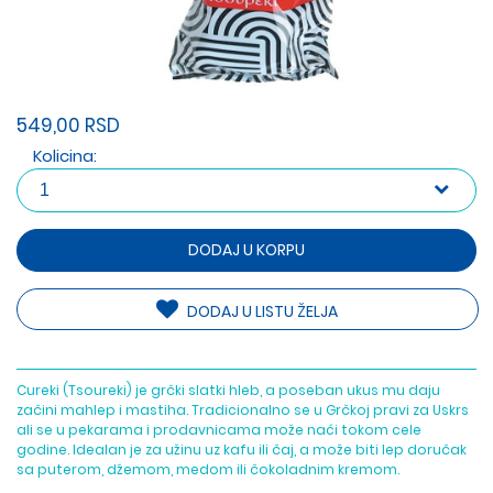
549,00 RSD
Kolicina:
DODAJ U KORPU
DODAJ U LISTU ŽELJA
Cureki (Tsoureki) je grčki slatki hleb, a poseban ukus mu daju
začini mahlep i mastiha. Tradicionalno se u Grčkoj pravi za Uskrs
ali se u pekarama i prodavnicama može naći tokom cele
godine. Idealan je za užinu uz kafu ili čaj, a može biti lep doručak
sa puterom, džemom, medom ili čokoladnim kremom.