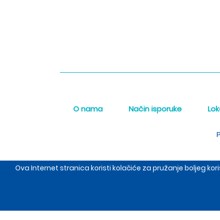
O nama
Način isporuke
Lok
P
Ova Internet stranica koristi kolačiće za pružanje boljeg k
The Meraki d.o.o. sed
Copyrigh