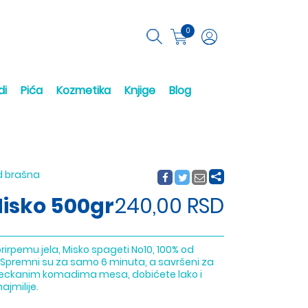
0
di
Pića
Kozmetika
Knjige
Blog
od brašna
Misko 500gr
240,00 RSD
irpemu jela, Misko spageti No10, 100% od
Spremni su za samo 6 minuta, a savršeni za
seckanim komadima mesa, dobićete lako i
ajmilije.