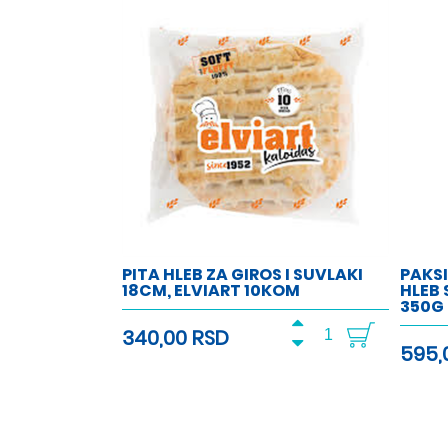
PITA HLEB ZA GIROS I SUVLAKI
PAKSI
18CM, ELVIART 10KOM
HLEB
350G
340,00 RSD
595,