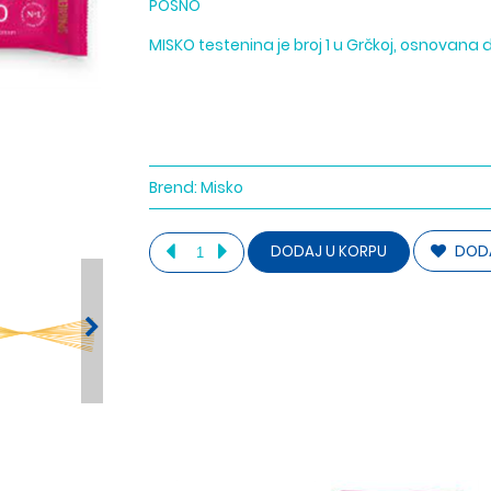
POSNO
MISKO testenina je broj 1 u Grčkoj, osnovana 
Brend:
Misko
DODA
DODAJ U KORPU