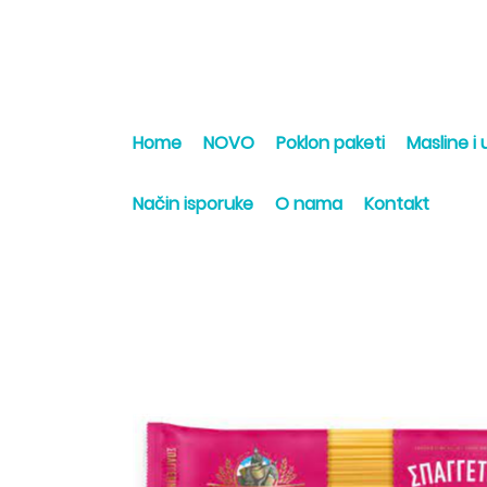
Home
NOVO
Poklon paketi
Masline i u
Način isporuke
O nama
Kontakt