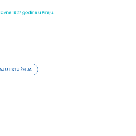
davne 1927 godine u Pireju.
J U LISTU ŽELJA