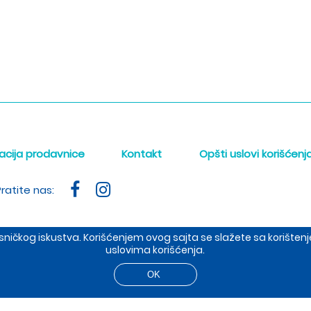
acija prodavnice
Kontakt
Opšti uslovi korišćenj
ratite nas:
orisničkog iskustva. Korišćenjem ovog sajta se slažete sa korišt
uslovima korišćenja.
ište: Dobropoljska 37, prodavnica: Cetinjska 4, 11000 BEOGRAD
t 2026 The Meraki d.o.o. Sva prava su zadržana. Powered by
sh