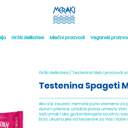
lja
Grčki delikatesi
Mlečni proizvodi
Veganski proizvo
Grčki delikatesi
/
Testenina hleb i proizvodi 
Testenina Spageti 
Ako ste zauzeti i nemate puno vremena za pr
durum pšenice, uradiće posao umesto Vas! 
Vaš umak i ako ga kombinujete sa sitno na
brzo, ukusno jelo od testenine za Vas i Vaše n