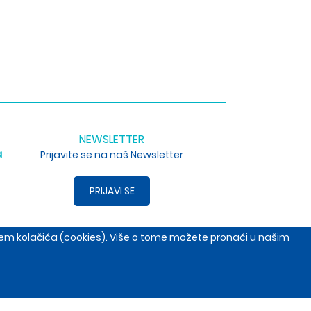
NEWSLETTER
a
Prijavite se na naš Newsletter
PRIJAVI SE
enjem kolačića (cookies). Više o tome možete pronaći u našim
, Srbija
+381653691014
open.com