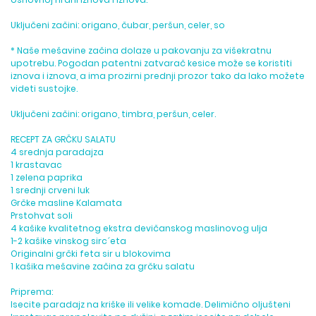
Uključeni začini: origano, čubar, peršun, celer, so
* Naše mešavine začina dolaze u pakovanju za višekratnu
upotrebu. Pogodan patentni zatvarač kesice može se koristiti
iznova i iznova, a ima prozirni prednji prozor tako da lako možete
videti sustojke.
Uključeni začini: origano, timbra, peršun, celer.
RECEPT ZA GRČKU SALATU
4 srednja paradajza
1 krastavac
1 zelena paprika
1 srednji crveni luk
Grčke masline Kalamata
Prstohvat soli
4 kašike kvalitetnog ekstra devičanskog maslinovog ulja
1-2 kašike vinskog sirc´eta
Originalni grčki feta sir u blokovima
1 kašika mešavine začina za grčku salatu
Priprema:
Isecite paradajz na kriške ili velike komade. Delimično oljušteni