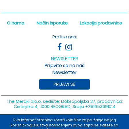
O nama
Način isporuke
Lokacija prodavnice
Pratite nas:
NEWSLETTER
Prijavite se na naš
Newsletter
PRIJAVI SE
The Meraki d.o.o. sedište: Dobropoljska 37, prodavnica:
Cetinjska 4, 11000 BEOGRAD, Srbija
+381653691014
Copyright 2026 The Meraki d.o.o. Sva prava su zadržana. Powered
Ova Internet stranica koristi kolačiće za pružanje boljeg
by
shopen.com
korisničkog iskustva. Korišćenjem ovog sajta se slažete sa