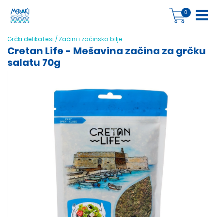
0
Grčki delikatesi
/
Začini i začinsko bilje
Cretan Life - Mešavina začina za grčku
salatu 70g