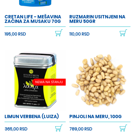
CRETAN LIFE - MEŠAVINA
RUZMARIN USITNJENI NA
ZAČINA ZA MUSAKU 70G
MERU 50GR
195,00 RSD
110,00 RSD
NEMA NA STANJU
LIMUN VERBENA (LUIZA)
PINJOLI NA MERU, 100G
365,00 RSD
789,00 RSD