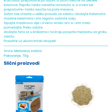
krastavac prepolovite po dužini, a zatim isecite na debele
kolutove. Papriku tanko narežite na kolutic´e, a crveni luk
prepolovite i tanko isecite na pola meseca.
Zatim sve stavite u veliku posudu za salatu i dodajte Kalamata
masline kalamata i vrlo lagano začinite solju.
Sipajte maslinovo ulje i crveno vinsko sirc´e i vrlo malo
pomešajte. Preko salate
dodajte feta sir u kriškama i na kraju pospite mešavinu za grčku
salatu.
Poslužite uz ukusni kritski dvopek!
Vrsta:
Mešavina začina
Pakovanje:
70g
Slični proizvodi