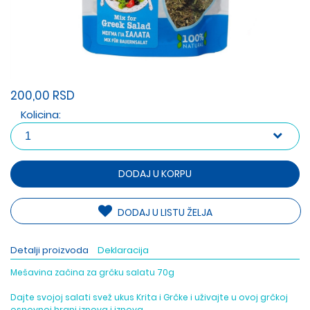
200,00 RSD
Kolicina:
DODAJ U KORPU
DODAJ U LISTU ŽELJA
Detalji proizvoda
Deklaracija
Mešavina začina za grčku salatu 70g
Dajte svojoj salati svež ukus Krita i Grčke i uživajte u ovoj grčkoj
osnovnoj hrani iznova i iznova.