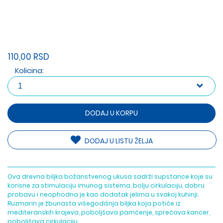
110,00 RSD
Kolicina:
DODAJ U KORPU
DODAJ U LISTU ŽELJA
Ova drevna biljka božanstvenog ukusa sadrži supstance koje su
korisne za stimulaciju imunog sistema, bolju cirkulaciju, dobru
probavu i neophodna je kao dodatak jelima u svakoj kuhinji.
Ruzmarin je žbunasta višegodišnja biljka koja potiče iz
mediteranskih krajeva, poboljšava pamćenje, sprečava kancer,
poboljšava cirkulaciju..