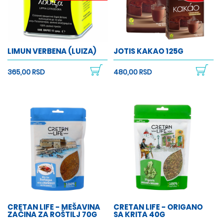
LIMUN VERBENA (LUIZA)
JOTIS KAKAO 125G
365,00 RSD
480,00 RSD
CRETAN LIFE - MEŠAVINA
CRETAN LIFE - ORIGANO
ZAČINA ZA ROŠTILJ 70G
SA KRITA 40G