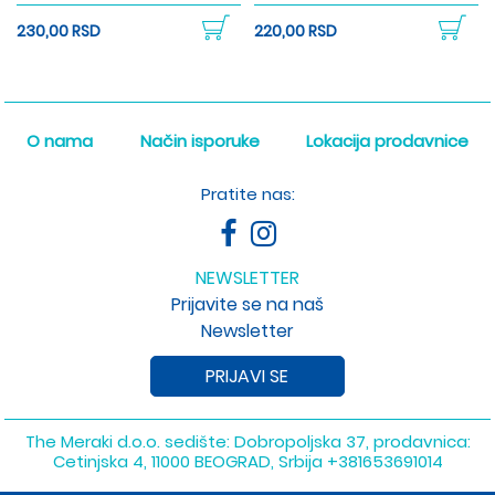
230,00 RSD
220,00 RSD
O nama
Način isporuke
Lokacija prodavnice
Pratite nas:
NEWSLETTER
Prijavite se na naš
Newsletter
PRIJAVI SE
The Meraki d.o.o. sedište: Dobropoljska 37, prodavnica:
Cetinjska 4, 11000 BEOGRAD, Srbija
+381653691014