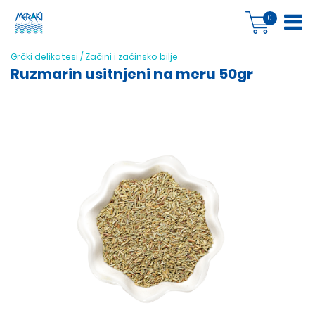
0
Grčki delikatesi
/
Začini i začinsko bilje
Ruzmarin usitnjeni na meru 50gr