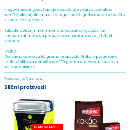
Njegov najvažniji sastojak je etarsko ulje u čiji sastav ulaze
kamfor, cineol, pinen, a osim toga sadrži i gorke materije kao što
su holin, tanin, smole…
Takođe, dobar je izvor minerala, kalcijuma i gvožđa, čiji
nedostatak može da prouzrokuje anemiju, kao i dijetetskih
vlakana.
VAŽNO:
Cena je izražena za 50 grama proizvoda! Prilikom porudžbine,
ukoliko želite da poručite npr 100 grama proizvoda, u polje za
količinu upišite 2.
Pakovanje:
Na meru
Slični proizvodi
NEMA NA STANJU