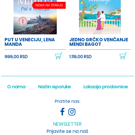
NEMA NA STANJU
PUT U VENECIJU, LENA
JEDNO GRČKO VENČANJE
MANDA
MENDI BAGOT
999,00 RSD
1.119,00 RSD
O nama
Način isporuke
Lokacija prodavnice
Pratite nas:
NEWSLETTER
Prijavite se na naš