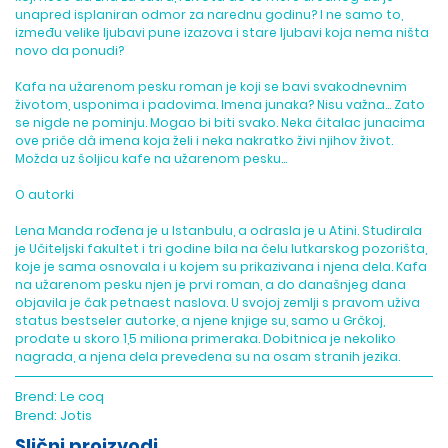
unapred isplaniran odmor za narednu godinu? I ne samo to,
između velike ljubavi pune izazova i stare ljubavi koja nema ništa
novo da ponudi?
Kafa na užarenom pesku roman je koji se bavi svakodnevnim
životom, usponima i padovima. Imena junaka? Nisu važna… Zato
se nigde ne pominju. Mogao bi biti svako. Neka čitalac junacima
ove priče dâ imena koja želi i neka nakratko živi njihov život.
Možda uz šoljicu kafe na užarenom pesku…
O autorki
Lena Manda rođena je u Istanbulu, a odrasla je u Atini. Studirala
je Učiteljski fakultet i tri godine bila na čelu lutkarskog pozorišta,
koje je sama osnovala i u kojem su prikazivana i njena dela. Kafa
na užarenom pesku njen je prvi roman, a do današnjeg dana
objavila je čak petnaest naslova. U svojoj zemlji s pravom uživa
status bestseler autorke, a njene knjige su, samo u Grčkoj,
prodate u skoro 1,5 miliona primeraka. Dobitnica je nekoliko
nagrada, a njena dela prevedena su na osam stranih jezika.
Brend:
Le coq
Brend:
Jotis
Slični proizvodi