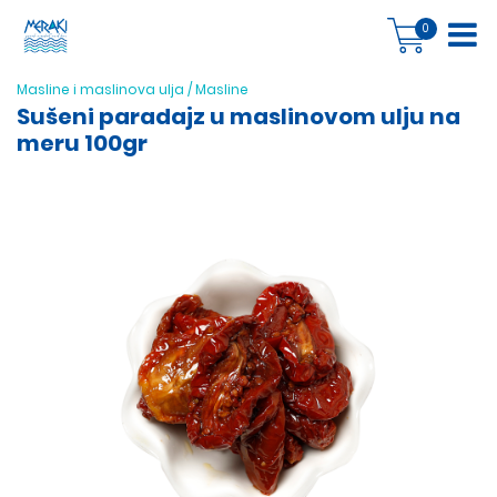
0
Masline i maslinova ulja
/
Masline
Sušeni paradajz u maslinovom ulju na
meru 100gr