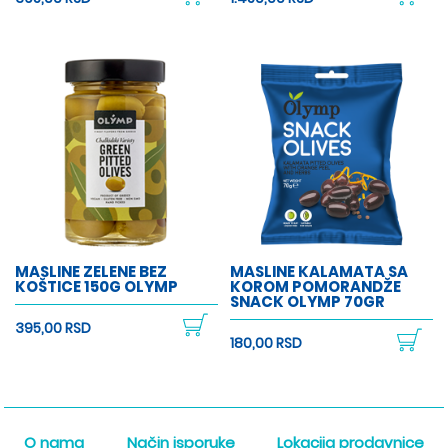
MASLINE ZELENE BEZ
MASLINE KALAMATA SA
KOŠTICE 150G OLYMP
KOROM POMORANDŽE
SNACK OLYMP 70GR
395,00 RSD
180,00 RSD
O nama
Način isporuke
Lokacija prodavnice