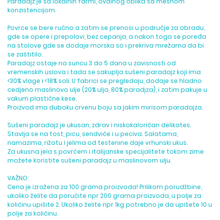
Paradajz je sa lokalnih farmi, ovalnog oblika sa mesnom
konzistencijom.
Povrce se bere ručno a zatim se prenosi u područje za obradu,
gde se opere i prepolovi, bez cepanja, a nakon toga se poređa
na stolove gde se dodaje morska so i prekriva mrežama da bi
se zaštitilo.
Paradajz ostaje na suncu 3 do 5 dana u zavisnosti od
vremenskih uslova i tada se sakuplja sušeni paradajz koji ima
<30% vlage i <18% soli. U fabrici se pregledaju, dodaje se hladno
cedjeno maslinovo ulje (20% ulja, 80% paradjza), i zatim pakuje u
vakum plastične kese.
Proizvod ima duboku crvenu boju sa jakim mirisom paradajza.
Sušeni paradajz je ukusan, zdrav i niskokaloričan delikates.
Stavlja se na tost, picu, sendviče i u peciva. Salatama,
namazima, rižotu i jelima od testenine daje vrhunski ukus.
Za ukusna jela s povrćem i italijanske specijalitete tokom zime
možete koristite sušeni paradajz u maslinovom ulju.
VAŽNO:
Cena je izražena za 100 grama proizvoda! Prilikom porudžbine,
ukoliko želite da poručite npr 200 grama proizvoda, u polje za
količinu upišite 2. Ukoliko želite npr 1kg potrebno je da upišete 10 u
polje za količinu.