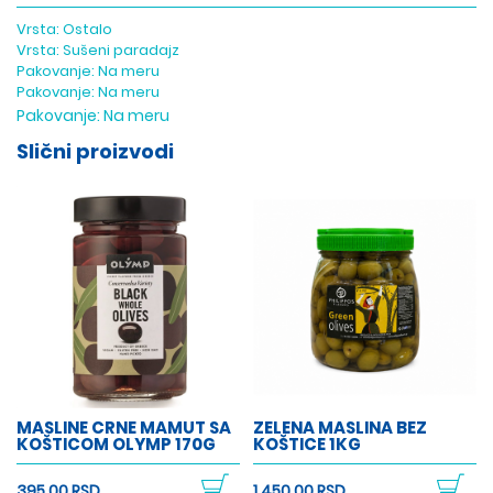
Vrsta:
Ostalo
Vrsta:
Sušeni paradajz
Pakovanje:
Na meru
Pakovanje:
Na meru
Pakovanje:
Na meru
Slični proizvodi
MASLINE CRNE MAMUT SA
ZELENA MASLINA BEZ
KOŠTICOM OLYMP 170G
KOŠTICE 1KG
395,00 RSD
1.450,00 RSD