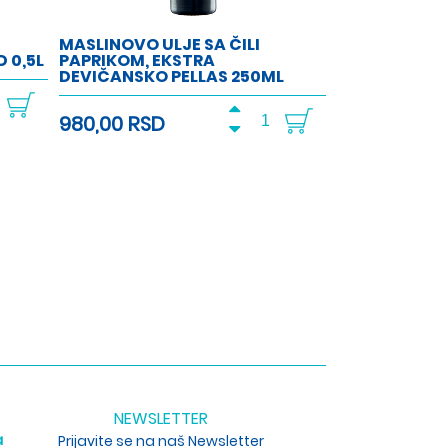
MASLINOVO ULJE SA ČILI
 0,5L
PAPRIKOM, EKSTRA
DEVIČANSKO PELLAS 250ML
980,00 RSD
NEWSLETTER
a
Prijavite se na naš Newsletter