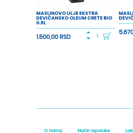
MASLINOVO ULJE EKSTRA
MASL
DEVIČANSKO OLEUM CRETE BIO
DEVI
0.5L
5.67
1.500,00 RSD
O nama
Način isporuke
Lok