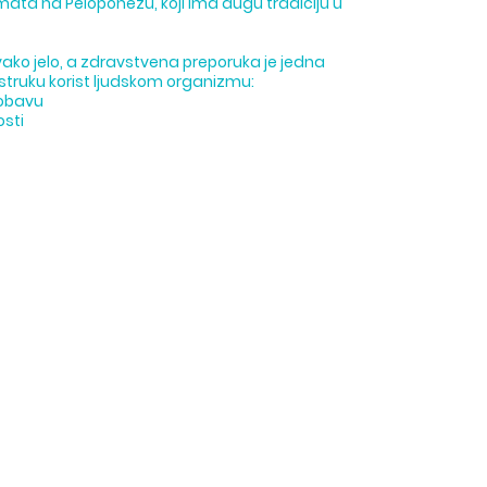
mata na Peloponezu, koji ima dugu tradiciju u
ako jelo, a zdravstvena preporuka je jedna
struku korist ljudskom organizmu:
robavu
osti