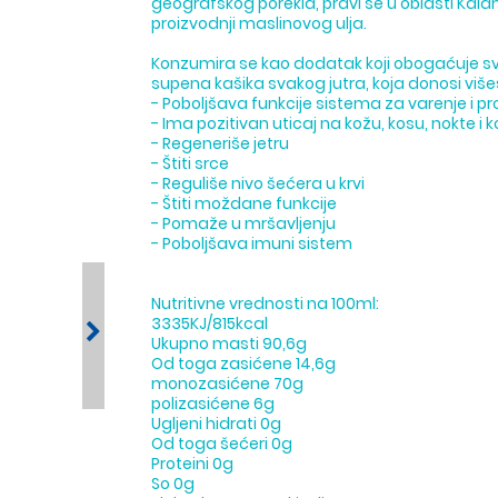
geografskog porekla, pravi se u oblasti Kala
proizvodnji maslinovog ulja.
Konzumira se kao dodatak koji obogaćuje sv
supena kašika svakog jutra, koja donosi više
- Poboljšava funkcije sistema za varenje i p
- Ima pozitivan uticaj na kožu, kosu, nokte i k
- Regeneriše jetru
- Štiti srce
- Reguliše nivo šećera u krvi
- Štiti moždane funkcije
- Pomaže u mršavljenju
- Poboljšava imuni sistem
Nutritivne vrednosti na 100ml:
3335KJ/815kcal
Ukupno masti 90,6g
Od toga zasićene 14,6g
monozasićene 70g
polizasićene 6g
Ugljeni hidrati 0g
Od toga šećeri 0g
Proteini 0g
So 0g