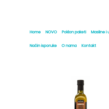
Home
NOVO
Poklon paketi
Masline i u
Način isporuke
O nama
Kontakt