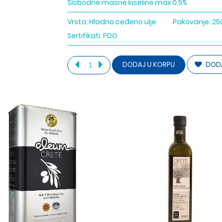
Slobodne masne kiseline max 0,5%
Vrsta:
Hladno ceđeno ulje
Pakovanje:
25
Sertifikati:
PDO
DODA
DODAJ U KORPU