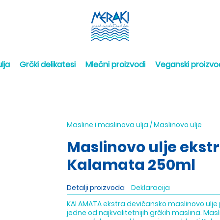
lja
Grčki delikatesi
Mlečni proizvodi
Veganski proizvo
Masline i maslinova ulja
/
Maslinovo ulje
Maslinovo ulje ekst
Kalamata 250ml
Detalji proizvoda
Deklaracija
KALAMATA ekstra devičansko maslinovo ulje pr
jedne od najkvalitetnijih grčkih maslina. Ma