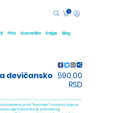
0
di
Pića
Kozmetika
Knjige
Blog
ra devičansko
590,00
RSD
oizvedeno je od “koroneiki” maslina, koje su
slinovo ulje Kalamata je zaštićenog