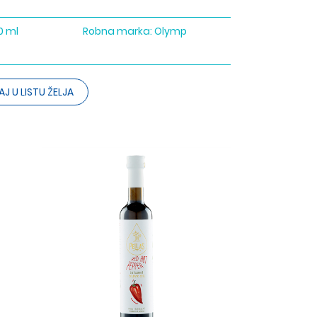
0 ml
Robna marka:
Olymp
J U LISTU ŽELJA