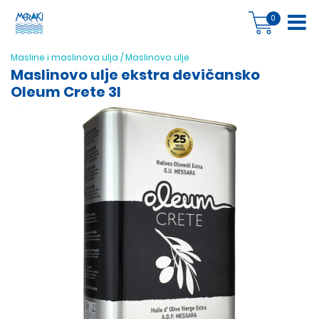
0
Masline i maslinova ulja
/
Maslinovo ulje
Maslinovo ulje ekstra devičansko
Oleum Crete 3l