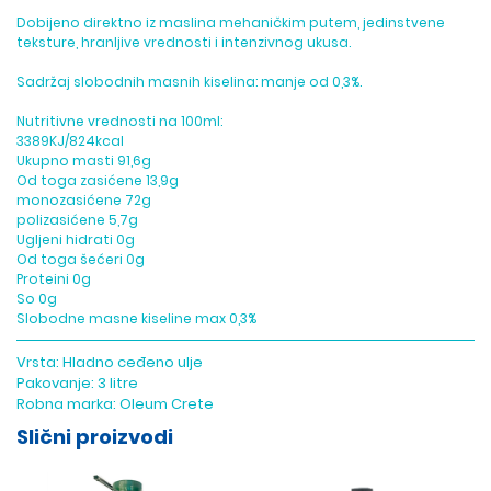
Dobijeno direktno iz maslina mehaničkim putem, jedinstvene
teksture, hranljive vrednosti i intenzivnog ukusa.
Sadržaj slobodnih masnih kiselina: manje od 0,3%.
Nutritivne vrednosti na 100ml:
3389KJ/824kcal
Ukupno masti 91,6g
Od toga zasićene 13,9g
monozasićene 72g
polizasićene 5,7g
Ugljeni hidrati 0g
Od toga šećeri 0g
Proteini 0g
So 0g
Slobodne masne kiseline max 0,3%
Vrsta:
Hladno ceđeno ulje
Pakovanje:
3 litre
Robna marka:
Oleum Crete
Slični proizvodi