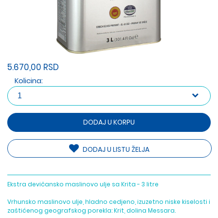
5.670,00 RSD
Kolicina:
DODAJ U KORPU
DODAJ U LISTU ŽELJA
Ekstra devičansko maslinovo ulje sa Krita - 3 litre
Vrhunsko maslinovo ulje, hladno cedjeno, izuzetno niske kiselosti i
zaštićenog geografskog porekla: Krit, dolina Messara.