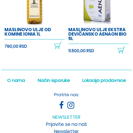
MASLINOVO ULJE OD
MASLINOVO ULJE EKSTRA
KOMINE IONIA 1L
DEVIČANSKO AENAON BIO
5L
790,00 RSD
11.500,00 RSD
O nama
Način isporuke
Lokacija prodavnice
Pratite nas:
NEWSLETTER
Prijavite se na naš
Newsletter