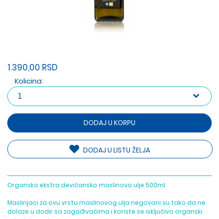
1.390,00 RSD
Kolicina:
DODAJ U KORPU
DODAJ U LISTU ŽELJA
Organsko ekstra devičansko maslinovo ulje 500ml
Maslinjaci za ovu vrstu maslinovog ulja negovani su tako da ne
dolaze u dodir sa zagađivačima i koriste se isključivo organski