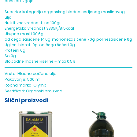
principi uzgoja.
Superior kategorija organskog hladno cedjenog maslinovog
ulja.
Nutritivne vrednosti na 100gr:
Energetska vrednost 3335Kj/815Kcal
Ukupno masti 90,6g
od čega zasićene 14,6g, mononezasićene 70g, polinezasićene 6g
Ugljeni hidrati 0g, od čega šećeri 0g
Proteini 0g
So 0g
Slobodne masne kiseline – max 0.5%
Vrsta:
Hladno ceđeno ulje
Pakovanje:
500 ml
Robna marka:
Olymp
Sertifikati:
Organski proizvod
Slični proizvodi