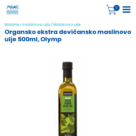
0
Masline i maslinova ulja
/
Maslinovo ulje
Organsko ekstra devičansko maslinovo
ulje 500ml, Olymp