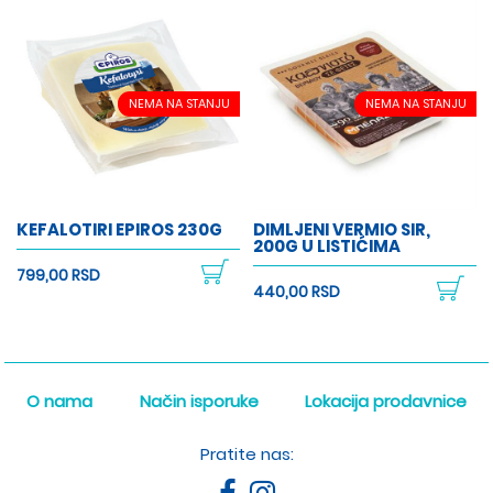
NEMA NA STANJU
NEMA NA STANJU
KEFALOTIRI EPIROS 230G
DIMLJENI VERMIO SIR,
200G U LISTIĆIMA
799,00 RSD
440,00 RSD
O nama
Način isporuke
Lokacija prodavnice
Pratite nas: