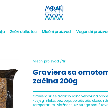
lja
Grčki delikatesi
Mlečni proizvodi
Veganski proizvo
Mlečni proizvodi
/
Sir
Graviera sa omoto
začina 200g
Graviera sir se tradicionalno vekovima pripre
kozjeg mleka, bez boja, pojačivača okusa i 
temperature i vlažnosti, uz stroge sertifikov