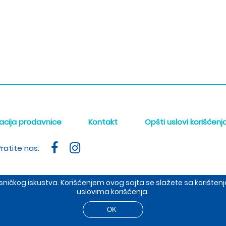
acija prodavnice
Kontakt
Opšti uslovi korišćenj
ratite nas:
orisničkog iskustva. Korišćenjem ovog sajta se slažete sa korišt
uslovima korišćenja.
ište: Dobropoljska 37, prodavnica: Cetinjska 4, 11000 BEOGRAD