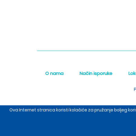
O nama
Način isporuke
Lok
P
Ova Internet stranica koristi kolačiće za pružanje boljeg k
The Meraki d.o.o. sed