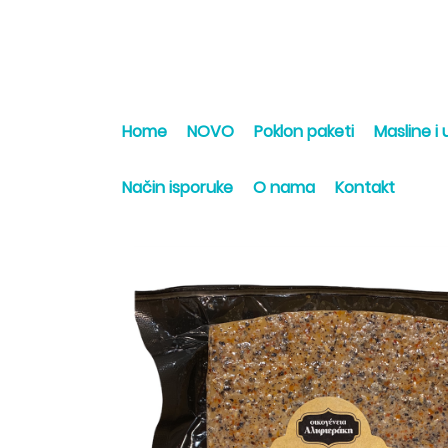
Home
NOVO
Poklon paketi
Masline i u
Način isporuke
O nama
Kontakt