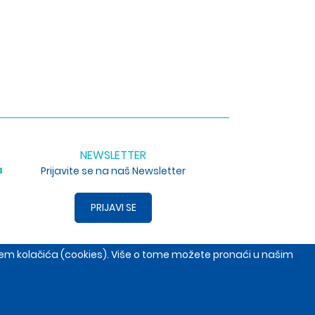
NEWSLETTER
a
Prijavite se na naš Newsletter
PRIJAVI SE
enjem kolačića (cookies). Više o tome možete pronaći u našim
, Srbija
+381653691014