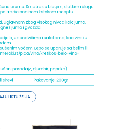
šene arome. Smatra se blagim, slatkim i blago
n po tradicionalnom kritskom receptu.
sti, uglavnom zbog visokog nivoa kalcijuma.
magnezijuma i gvožđa.
edjelo, u sendvičima i salatama, kao vinsku
medom.
 sušenim voćem. Lepo se uparuje sa belim ili
meraki.rs/pica/vina/kretikos-belo-vino-
ušeni paradajz, djumbir, paprika)
i sirevi
Pakovanje:
200gr
J U LISTU ŽELJA