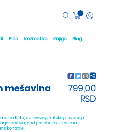
0
di
Pića
Kozmetika
Knjige
Blog
m mešavina
799,00
RSD
ma na Kritu, od svežeg, kritskog, ovčijeg i
drugih aditiva, pod posebnim uslovima
ane kontrole.