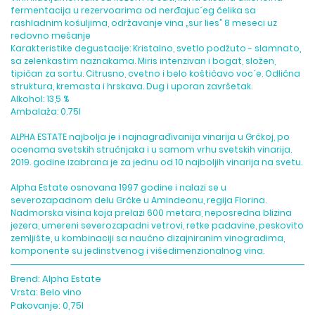
fermentacija u rezervoarima od nerđajuc´eg čelika sa
rashladnim košuljima, održavanje vina „sur lies” 8 meseci uz
redovno mešanje
Karakteristike degustacije: Kristalno, svetlo podžuto - slamnato,
sa zelenkastim naznakama. Miris intenzivan i bogat, složen,
tipičan za sortu. Citrusno, cvetno i belo koštičavo voc´e. Odlična
struktura, kremasta i hrskava. Dug i uporan završetak.
Alkohol: 13,5 %
Ambalaža: 0.75l
ALPHA ESTATE najbolja je i najnagrađivanija vinarija u Grčkoj, po
ocenama svetskih stručnjaka i u samom vrhu svetskih vinarija.
2019. godine izabrana je za jednu od 10 najboljih vinarija na svetu.
Alpha Estate osnovana 1997 godine i nalazi se u
severozapadnom delu Grčke u Amindeonu, regija Florina.
Nadmorska visina koja prelazi 600 metara, neposredna blizina
jezera, umereni severozapadni vetrovi, retke padavine, peskovito
zemljište, u kombinaciji sa naučno dizajniranim vinogradima,
komponente su jedinstvenog i višedimenzionalnog vina.
Brend:
Alpha Estate
Vrsta:
Belo vino
Pakovanje:
0,75l