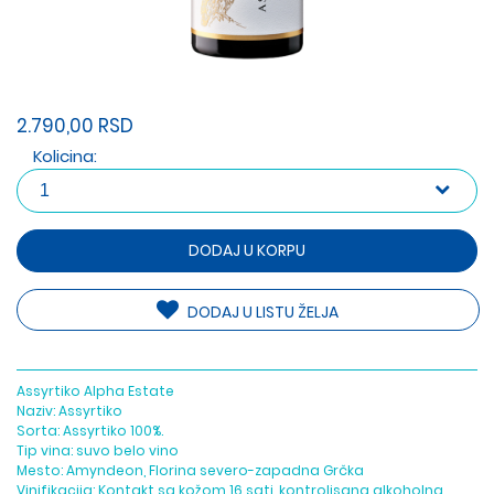
2.790,00 RSD
Kolicina:
DODAJ U KORPU
DODAJ U LISTU ŽELJA
Assyrtiko Alpha Estate
Naziv: Assyrtiko
Sorta: Assyrtiko 100%.
Tip vina: suvo belo vino
Mesto: Amyndeon, Florina severo-zapadna Grčka
Vinifikacija: Kontakt sa kožom 16 sati, kontrolisana alkoholna