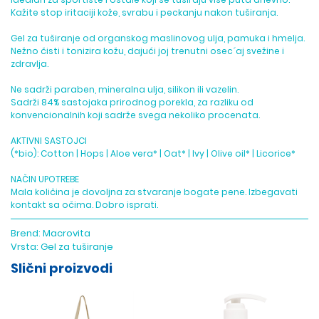
Kažite stop iritaciji kože, svrabu i peckanju nakon tuširanja.
Gel za tuširanje od organskog maslinovog ulja, pamuka i hmelja.
Nežno čisti i tonizira kožu, dajući joj trenutni osec´aj svežine i
zdravlja.
Ne sadrži paraben, mineralna ulja, silikon ili vazelin.
Sadrži 84% sastojaka prirodnog porekla, za razliku od
konvencionalnih koji sadrže svega nekoliko procenata.
AKTIVNI SASTOJCI
(*bio): Cotton | Hops | Aloe vera* | Oat* | Ivy | Olive oil* | Licorice*
NAČIN UPOTREBE
Mala količina je dovoljna za stvaranje bogate pene. Izbegavati
kontakt sa očima. Dobro isprati.
Brend:
Macrovita
Vrsta:
Gel za tuširanje
Slični proizvodi