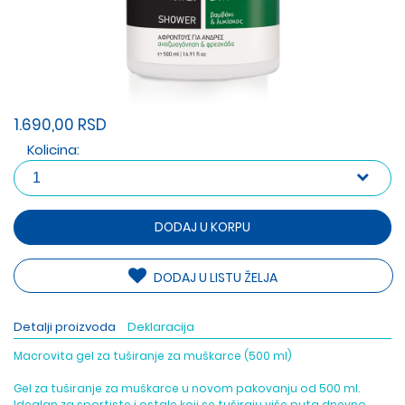
1.690,00 RSD
Kolicina:
DODAJ U KORPU
DODAJ U LISTU ŽELJA
Detalji proizvoda
Deklaracija
Macrovita gel za tuširanje za muškarce (500 ml)
Gel za tuširanje za muškarce u novom pakovanju od 500 ml.
Idealan za sportiste i ostale koji se tuširaju više puta dnevno.