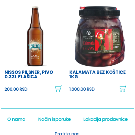
NISSOS PILSNER, PIVO
KALAMATA BEZ KOŠTICE
0.33L FLAŠICA
1KG
200,00 RSD
1.600,00 RSD
O nama
Način isporuke
Lokacija prodavnice
Pratite nas: