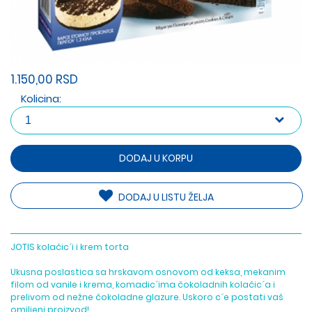
1.150,00 RSD
Kolicina:
DODAJ U KORPU
DODAJ U LISTU ŽELJA
JOTIS kolačic´i i krem torta
Ukusna poslastica sa hrskavom osnovom od keksa, mekanim
filom od vanile i krema, komadic´ima čokoladnih kolačic´a i
prelivom od nežne čokoladne glazure. Uskoro c´e postati vaš
omiljeni proizvod!