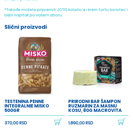
*Takođe možete pripremiti JOTIS kolačic´e i krem tortu, koristec´i
biljni napitak po vašem izboru.
Slični proizvodi
TESTENINA PENNE
PRIRODNI BAR ŠAMPON
INTEGRALNIE MISKO
RUZMARIN ZA MASNU
500GR
KOSU, 80G MACROVITA
370,00 RSD
1.890,00 RSD