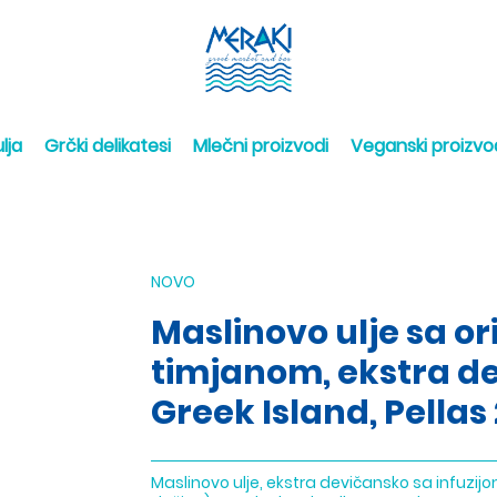
lja
Grčki delikatesi
Mlečni proizvodi
Veganski proizvo
NOVO
Maslinovo ulje sa o
timjanom, ekstra d
Greek Island, Pella
Maslinovo ulje, ekstra devičansko sa infuzi