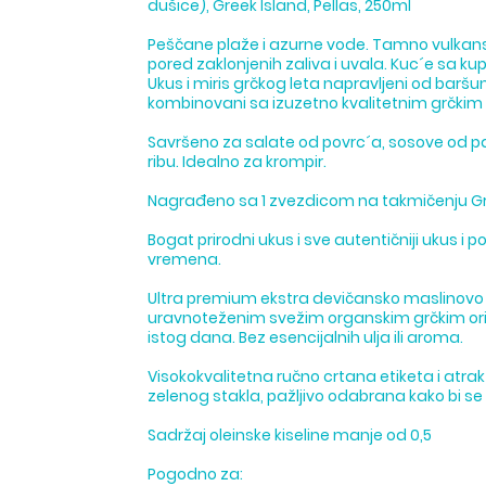
dušice), Greek Island, Pellas, 250ml
Peščane plaže i azurne vode. Tamno vulkansko
pored zaklonjenih zaliva i uvala. Kuc´e sa k
Ukus i miris grčkog leta napravljeni od baršu
kombinovani sa izuzetno kvalitetnim grčkim
Savršeno za salate od povrc´a, sosove od par
ribu. Idealno za krompir.
Nagrađeno sa 1 zvezdicom na takmičenju Gr
Bogat prirodni ukus i sve autentičniji ukus i 
vremena.
Ultra premium ekstra devičansko maslinovo ul
uravnoteženim svežim organskim grčkim ori
istog dana. Bez esencijalnih ulja ili aroma.
Visokokvalitetna ručno crtana etiketa i atr
zelenog stakla, pažljivo odabrana kako bi se
Sadržaj oleinske kiseline manje od 0,5
Pogodno za: