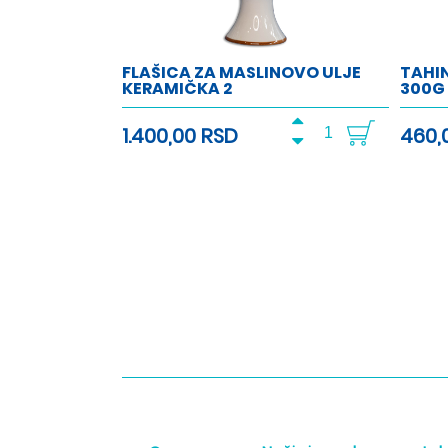
FLAŠICA ZA MASLINOVO ULJE
TAHI
KERAMIČKA 2
300G
1.400,00 RSD
460,