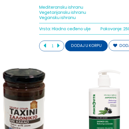
Mediteransku ishranu
Vegetarijansku ishranu
Vegansku ishranu
Vrsta:
Hladno ceđeno ulje
Pakovanje:
25
DODA
DODAJ U KORPU