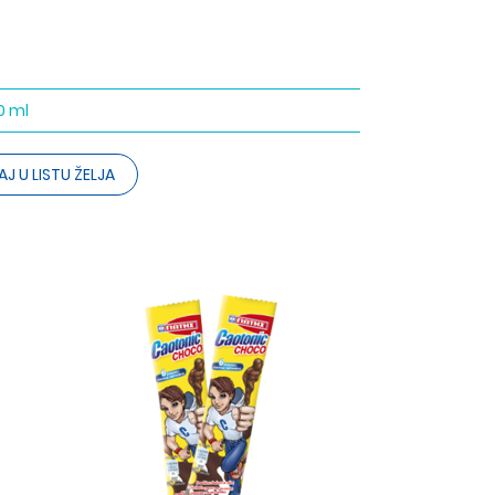
0 ml
J U LISTU ŽELJA