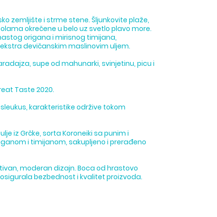
 zemljište i strme stene. Šljunkovite plaže,
upolama okrečene u belo uz svetlo plavo more.
nastog origana i mirisnog timijana,
 ekstra devičanskim maslinovim uljem.
adajza, supe od mahunarki, svinjetinu, picu i
eat Taste 2020.
posleukus, karakteristike održive tokom
je iz Grčke, sorta Koroneiki sa punim i
ganom i timijanom, sakupljeno i prerađeno
aktivan, moderan dizajn. Boca od hrastovo
 osigurala bezbednost i kvalitet proizvoda.