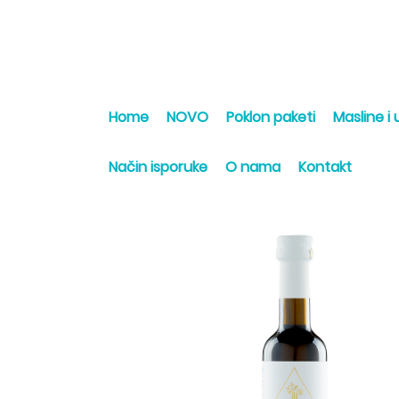
Home
NOVO
Poklon paketi
Masline i u
Način isporuke
O nama
Kontakt