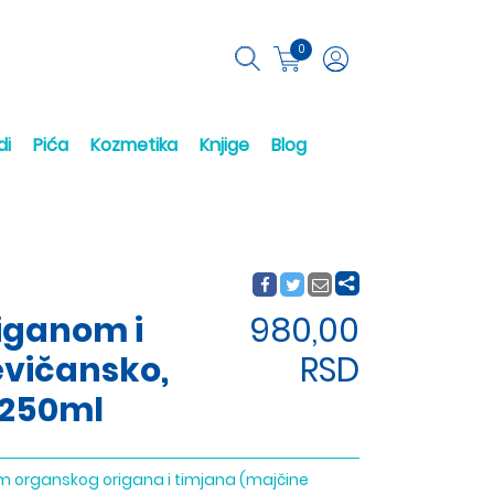
0
di
Pića
Kozmetika
Knjige
Blog
riganom i
980,00
evičansko,
RSD
s 250ml
jom organskog origana i timjana (majčine