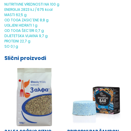
NUTRITIVNE VREDNOSTI NA 100 g
ENERGIJA 2823 kJ / 675 kcal
MASTI 62,5 g
OD TOGA ZASIC´ENE 8,8 g
UGLJENI HIDRATI 1 g
OD TOGA ŠEC´ERI 0,7 g
DIJETETSKA VLAKNA 9,7 g
PROTEINI 22,7 g
SO 0,1 g
Slični proizvodi