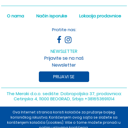
O nama
Način isporuke
Lokacija prodavnice
Pratite nas:
NEWSLETTER
Prijavite se na naš
Newsletter
PRIJAVI SE
The Meraki d.o.o. sedište: Dobropoljska 37, prodavnica:
Cetinjska 4, 11000 BEOGRAD, Srbija
+381653691014
Copyright 2026 The Meraki d.o.o. Sva prava su zadržana. Powered
Ova Internet stranica koristi kolačiće za pružanje boljeg
by
shopen.com
korisničkog iskustva. Korišćenjem ovog sajta se slažete sa
korištenjem kolačića (cookies). Više o tome možete pronaći u
našim uslovima korišćenja.