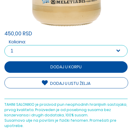
450,00 RSD
Kolicina:
DODAJ U KORPU
DODAJ U LISTU ŽELJA
TAHINI SALONIKIO je proizvod pun neophodnih hranljivih sastojaka,
prvog kvaliteta. Proizveden je od posebnog susama bez
konzervansa i drugih dodataka, 100% susam.
Susamovo ulje na površini je fizički fenomen. Promešati pre
upotrebe.