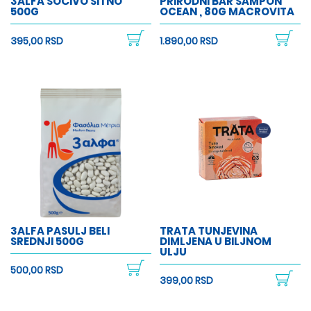
3ALFA SOČIVO SITNO
PRIRODNI BAR ŠAMPON
500G
OCEAN , 80G MACROVITA
395,00 RSD
1.890,00 RSD
3ALFA PASULJ BELI
TRATA TUNJEVINA
SREDNJI 500G
DIMLJENA U BILJNOM
ULJU
500,00 RSD
399,00 RSD