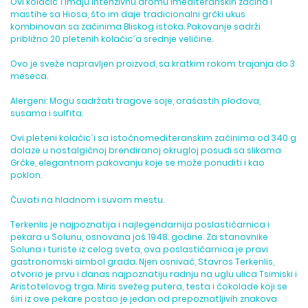
Ovi kolačic´i imaju intenzivnu aromu imediteranskih začina i
mastihe sa Hiosa, što im daje tradicionalni grčki ukus
kombinovan sa začinima Bliskog istoka. Pakovanje sadrži
približno 20 pletenih kolačic´a srednje veličine.
Ovo je sveže napravljen proizvod, sa kratkim rokom trajanja do 3
meseca.
Alergeni: Mogu sadržati tragove soje, orašastih plodova,
susama i sulfita.
Ovi pleteni kolačic´i sa istočnomediteranskim začinima od 340 g
dolaze u nostalgičnoj brendiranoj okrugloj posudi sa slikama
Grčke, elegantnom pakovanju koje se može ponuditi i kao
poklon.
Čuvati na hladnom i suvom mestu.
Terkenlis je najpoznatija i najlegendarnija poslastičarnica i
pekara u Solunu, osnovana još 1948. godine. Za stanovnike
Soluna i turiste iz celog sveta, ova poslastičarnica je pravi
gastronomski simbol grada. Njen osnivač, Stavros Terkenlis,
otvorio je prvu i danas najpoznatiju radnju na uglu ulica Tsimiski i
Aristotelovog trga. Miris svežeg putera, testa i čokolade koji se
širi iz ove pekare postao je jedan od prepoznatljivih znakova