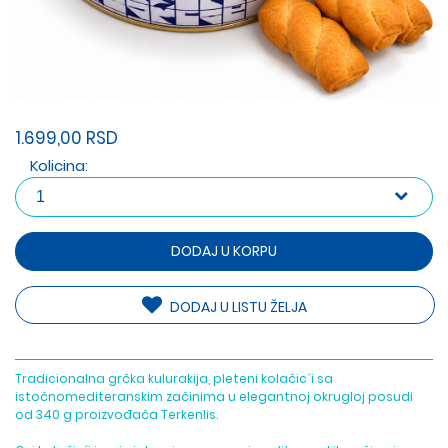
1.699,00 RSD
Kolicina:
DODAJ U KORPU
DODAJ U LISTU ŽELJA
Tradicionalna grčka kulurakija, pleteni kolačic´i sa
istočnomediteranskim začinima u elegantnoj okrugloj posudi
od 340 g proizvođača Terkenlis.