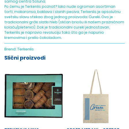
samog centra Soluna.
Po čemu je Terkenlis poznat? Iako nude ogroman asortiman
torti, makaronsa, baklava i slanih peciva, Terkenlis je apsolutnu
svetsku slavu stekao zbog jednog proizvoda: Cureki. Ovo je
tradicionalni grčki slatki hleb (sličan briošu ili našem prazničnom
kolaču/pletenici). Dok je tradicionalni cureki jednostavan,
Terkenlis je napravio revoluciju tako što ga je napunio
kremovima i prelio čokoladom.
Brend:
Terkenlis
Slični proizvodi