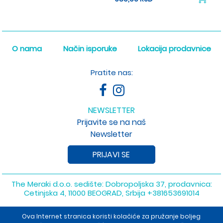
O nama
Način isporuke
Lokacija prodavnice
Pratite nas:
NEWSLETTER
Prijavite se na naš
Newsletter
PRIJAVI SE
The Meraki d.o.o. sedište: Dobropoljska 37, prodavnica:
Cetinjska 4, 11000 BEOGRAD, Srbija
+381653691014
Copyright 2026 The Meraki d.o.o. Sva prava su zadržana. Powered
Ova Internet stranica koristi kolačiće za pružanje boljeg
by
shopen.com