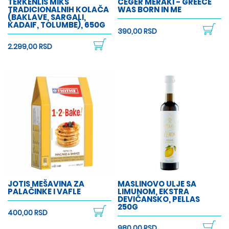
TERKENLIS MIKS
CEGER MERAKI - GREECE
TRADICIONALNIH KOLAČA
WAS BORN IN ME
(BAKLAVE, SARGALI,
KADAIF, TOLUMBE), 650G
390,00 RSD
2.299,00 RSD
JOTIS MEŠAVINA ZA
MASLINOVO ULJE SA
PALAČINKE I VAFLE
LIMUNOM, EKSTRA
DEVIČANSKO, PELLAS
250G
400,00 RSD
980,00 RSD