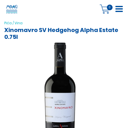
0
Pića
/
Vina
Xinomavro SV Hedgehog Alpha Estate
0.75l