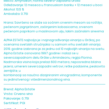
Mesto: Amyndeon, Florina severo-zapadna Grčka
Odležavanje: 12 meseca u francuskom bariku + 12 meseci u boci
Alkohol: 13,5 %
Ambalaža: 0.75l
Hrana: Savršeno se slaže sa sočnim crvenim mesom sa roštilja,
pečenom jagnjetinom, začinjenim kobasicama, crvenom
pečenom paprikom u maslinovom ulju, lakim začinskim sirevima
ALPHA ESTATE najbolja je i najnagrađivanija vinarija u Grčkoj, po
ocenama svetskih stručnjaka i u samom vrhu svetskih vinarija.
2019. godine izabrana je za jednu od 10 najboljih vinarija na svetu.
Alpha Estate osnovana 1997 godine i nalazi se u
severozapadnom delu Grčke u Amindeonu, regija Florina.
Nadmorska visina koja prelazi 600 metara, neposredna blizina
jezera, umereni severozapadni vetrovi, retke padavine, peskovito
zemljište, u
kombinaciji sa naučno dizajniranim vinogradima, komponente
su jedinstvenog i višedimenzionalnog vina.
Brend:
Alpha Estate
Vrsta:
Crveno vino
Pakovanje:
0,75l
Sertifikat:
PGI