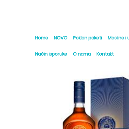
Home
NOVO
Poklon paketi
Masline i u
Način isporuke
O nama
Kontakt