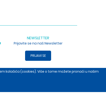
NEWSLETTER
a
Prijavite se na naš Newsletter
PRIJAVI SE
enjem kolačića (cookies). Više o tome možete pronaći u našim
, Srbija
+381653691014
open.com