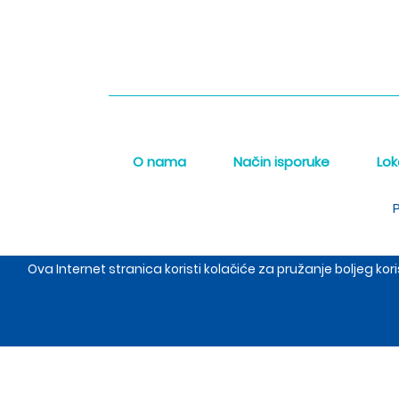
O nama
Način isporuke
Lok
P
Ova Internet stranica koristi kolačiće za pružanje boljeg k
The Meraki d.o.o. sed
Copyrigh