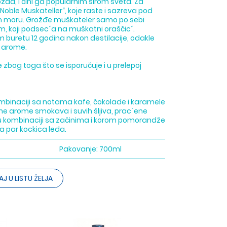
žđa, i čini ga popularnim širom sveta. Za
„Noble Muskateller“, koje raste i sazreva pod
 moru. Grožđe muškateler samo po sebi
m, koji podsec´a na muškatni oraščic´.
buretu 12 godina nakon destilacije, odakle
e arome.
e zbog toga što se isporučuje i u prelepoj
 kombinaciji sa notama kafe, čokolade i karamele
´ne arome smokava i suvih šljiva, prac´ene
 kombinaciji sa začinima i korom pomorandže
 sa par kockica leda.
Pakovanje:
700ml
J U LISTU ŽELJA