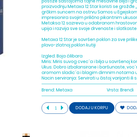
postiže sastojcima tajne mešavine bilja i gro
proizvodnju Metaxa 12 Star koristi se grožđe 
grčkim suncem na ostrvu Samos u Egejskom
impresionira svojim prilično pikantnim ukuso
Metaksa 12 sazreva u odabranom hrastovom 
upija i razvija sve svoje drvenaste i slatkast
Metaxa 12 Star je savršen poklon za sve prilik
plavo-zlatnoj poklon kutiji
Izgled: Boja ćilibara
Miris: Miris suvog cvec´a i bilja u savršenoj
Ukus: Dobro izbalansirane i baršunaste, voc
aromom sladic´a i blagim dimnim notama u
Nacin serviranja: Servirati u čistoj varijanti ili
Brend:
Metaxa
Vrsta:
Brendi
DODA
DODAJ U KORPU