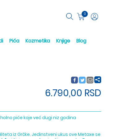
0
di
Pića
Kozmetika
Knjige
Blog
6.790,00 RSD
oholno piće koje već dugi niz godina
liteta iz Grčke. Jedinstveni ukus ove Metaxe se