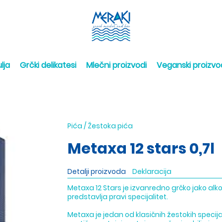
lja
Grčki delikatesi
Mlečni proizvodi
Veganski proizvo
Pića
/
Žestoka pića
Metaxa 12 stars 0,7l
Detalji proizvoda
Deklaracija
Metaxa 12 Stars je izvanredno grčko jako alk
predstavlja pravi specijalitet.
Metaxa je jedan od klasičnih žestokih specija