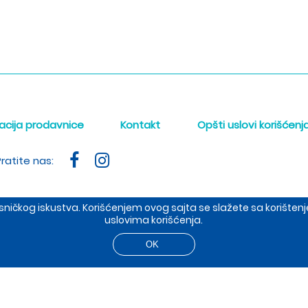
acija prodavnice
Kontakt
Opšti uslovi korišćenj
ratite nas:
orisničkog iskustva. Korišćenjem ovog sajta se slažete sa korišt
uslovima korišćenja.
ište: Dobropoljska 37, prodavnica: Cetinjska 4, 11000 BEOGRAD
t 2026 The Meraki d.o.o. Sva prava su zadržana. Powered by
sh