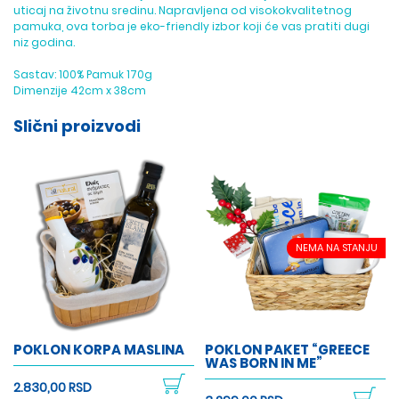
uticaj na životnu sredinu. Napravljena od visokokvalitetnog
pamuka, ova torba je eko-friendly izbor koji će vas pratiti dugi
niz godina.
Sastav: 100% Pamuk 170g
Dimenzije 42cm x 38cm
Slični proizvodi
NEMA NA STANJU
POKLON KORPA MASLINA
POKLON PAKET “GREECE
WAS BORN IN ME”
2.830,00 RSD