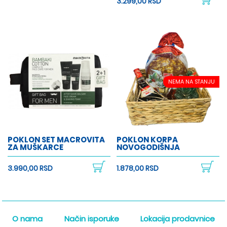
3.299,00 RSD
NEMA NA STANJU
POKLON SET MACROVITA
POKLON KORPA
ZA MUŠKARCE
NOVOGODIŠNJA
3.990,00 RSD
1.878,00 RSD
O nama
Način isporuke
Lokacija prodavnice