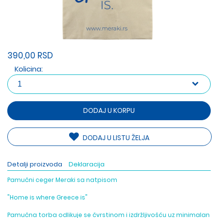
390,00 RSD
Kolicina:
DODAJ U KORPU
DODAJ U LISTU ŽELJA
Detalji proizvoda
Deklaracija
Pamučni ceger Meraki sa natpisom
"Home is where Greece is"
Pamučna torba odlikuje se čvrstinom i izdržljivošću uz minimalan