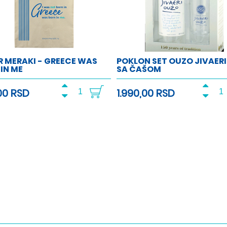
 MERAKI - GREECE WAS
POKLON SET OUZO JIVAERI 
IN ME
SA ČAŠOM
00 RSD
1.990,00 RSD