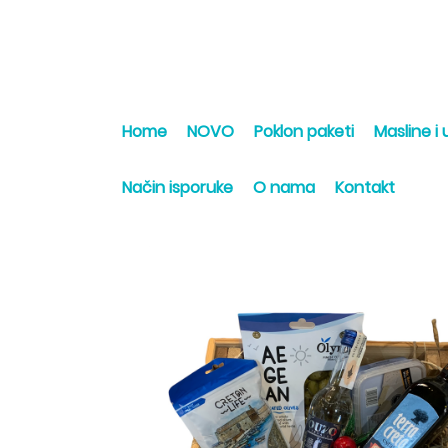
Home
NOVO
Poklon paketi
Masline i u
Način isporuke
O nama
Kontakt