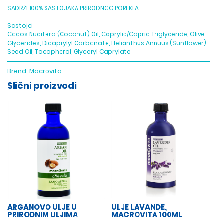
SADRŽI 100% SASTOJAKA PRIRODNOG POREKLA.
Sastojci
Cocos Nucifera (Coconut) Oil, Caprylic/Capric Triglyceride, Olive
Glycerides, Dicaprylyl Carbonate, Helianthus Annuus (Sunflower)
Seed Oil, Tocopherol, Glyceryl Caprylate
Brend:
Macrovita
Slični proizvodi
ARGANOVO ULJE U
ULJE LAVANDE,
PRIRODNIM ULJIMA
MACROVITA 100ML