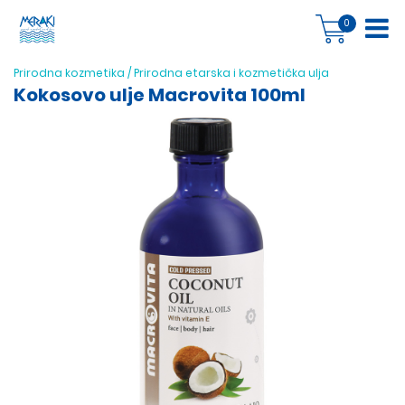
0
Prirodna kozmetika
/
Prirodna etarska i kozmetička ulja
Kokosovo ulje Macrovita 100ml