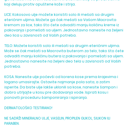
koji deluju protiv opuštene kože i strija.
LICE: Kokosovo ulje možete koristiti solo ili mešati sa drugim
eteričnim uljima. Možete ga čak mešati sa Vašom Macrovita
kremom za lice, tako što ćete odvaditi manju količinu kreme iz
pakovanja i pomešati sa uljem. Jednostavno nanesite na željeni
deo lica u zavisnosti od Vaših potreba.
TELO: Možete koristiti solo ili mešati sa drugim eteričnim uljima.
Može se čak mešati sa Macrovita buterom za telo, tako što ćete
odvaditi manju količinu butera iz pakovanja i pomešati sa uljem.
Jednostavno nanesite na željeni deo tela u zavisnosti od Vaših
potreba.
KOSA: Nanesite ulje počevši od korena kose prema krajevima i
lagano umasirajte. Ostavite najmanje pola sata, a zatim
isperite. Da biste ulje lakše uklonili sa kose, nanesite šampon i
dobro utrljajte u kosu pre dodavanja vode. Isprati kosu i
ponoviti proceduru šamponiranja i ispiranja.
DERMATOLOŠKO TESTIRANO!
NE SADRŽI MINERALNO ULJE, VASELIN, PROPILEN GLIKOL, SILIKON ILI
PARABEN.