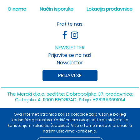
O nama
Način isporuke
Lokacija prodavnice
Pratite nas:
NEWSLETTER
Prijavite se na naš
Newsletter
PRIJAVI SE
The Meraki d.o.o. sedište: Dobropoljska 37, prodavnica:
Cetinjska 4, 11000 BEOGRAD, Srbija
+381653691014
Copyright 2026 The Meraki d.o.o. Sva prava su zadržana. Powered
Ova Internet stranica koristi kolačiće za pružanje boljeg
by
shopen.com
korisničkog iskustva. Korišćenjem ovog sajta se slažete sa
korištenjem kolačića (cookies). Više o tome možete pronaći u
našim uslovima korišćenja.