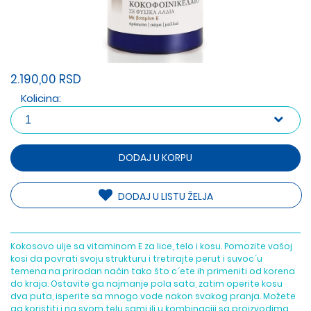
2.190,00 RSD
Kolicina:
DODAJ U KORPU
DODAJ U LISTU ŽELJA
Kokosovo ulje sa vitaminom E za lice, telo i kosu. Pomozite vašoj
kosi da povrati svoju strukturu i tretirajte perut i suvoc´u
temena na prirodan način tako što c´ete ih primeniti od korena
do kraja. Ostavite ga najmanje pola sata, zatim operite kosu
dva puta, isperite sa mnogo vode nakon svakog pranja. Možete
ga koristiti i na svom telu sami ili u kombinaciji sa proizvodima