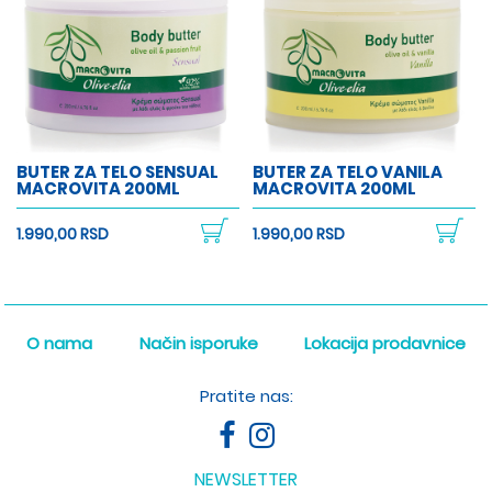
BUTER ZA TELO SENSUAL
BUTER ZA TELO VANILA
MACROVITA 200ML
MACROVITA 200ML
1.990,00 RSD
1.990,00 RSD
O nama
Način isporuke
Lokacija prodavnice
Pratite nas:
NEWSLETTER