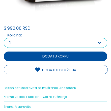
3.990,00 RSD
Kolicina:
DODAJ U KORPU
DODAJ U LISTU ŽELJA
Poklon set Macrovita za muškarce u neseseru
Krema za lice + Roll-on + Gel za tuširanje
Brend:
Macrovita