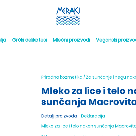
lja
Grčki delikatesi
Mlečni proizvodi
Veganski proizvo
Prirodna kozmetika
/
Za sunčanje i negu na
Mleko za lice i telo 
sunčanja Macrovita
Detalji proizvoda
Deklaracija
Mleko za lice i telo nakon sunčanja Macrovit