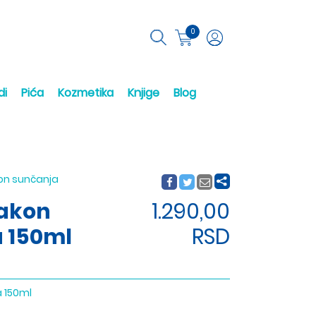
0
di
Pića
Kozmetika
Knjige
Blog
kon sunčanja
nakon
1.290,00
 150ml
RSD
a 150ml