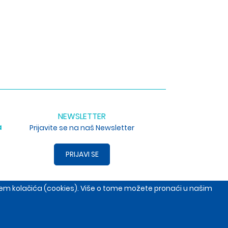
NEWSLETTER
a
Prijavite se na naš Newsletter
PRIJAVI SE
enjem kolačića (cookies). Više o tome možete pronaći u našim
, Srbija
+381653691014