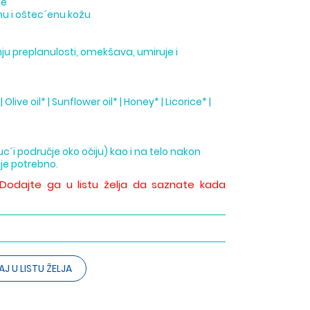
je
anu i oštec´enu kožu
u preplanulosti, omekšava, umiruje i
live oil* | Sunflower oil* | Honey* | Licorice* |
c´i područje oko očiju) kao i na telo nakon
 je potrebno.
 Dodajte ga u listu želja da saznate kada
J U LISTU ŽELJA