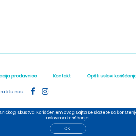
acija prodavnice
Kontakt
Opšti uslovi korišćenj
ratite nas:
orisničkog iskustva. Korišćenjem ovog sajta se slažete sa korišt
uslovima korišćenja.
ište: Dobropoljska 37, prodavnica: Cetinjska 4, 11000 BEOGRAD