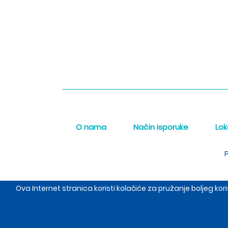
O nama
Način isporuke
Lok
P
Ova Internet stranica koristi kolačiće za pružanje boljeg k
The Meraki d.o.o. sed