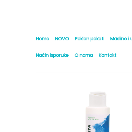
Home
NOVO
Poklon paketi
Masline i u
Način isporuke
O nama
Kontakt