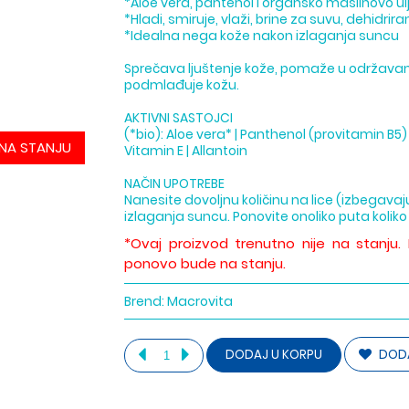
*Aloe vera, pantenol i organsko maslinovo ul
*Hladi, smiruje, vlaži, brine za suvu, dehidrir
*Idealna nega kože nakon izlaganja suncu
Sprečava ljuštenje kože, pomaže u održavanj
podmlađuje kožu.
AKTIVNI SASTOJCI
(*bio): Aloe vera* | Panthenol (provitamin B5) | O
NA STANJU
Vitamin E | Allantoin
NAČIN UPOTREBE
Nanesite dovoljnu količinu na lice (izbegavaju
izlaganja suncu. Ponovite onoliko puta koliko
*Ovaj proizvod trenutno nije na stanju.
ponovo bude na stanju.
Brend:
Macrovita
DODA
DODAJ U KORPU