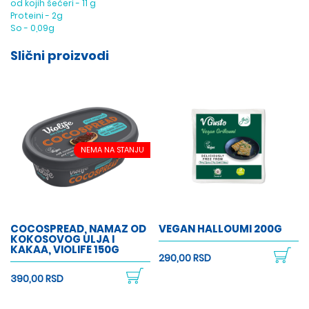
od kojih šećeri - 11 g
Proteini - 2g
So - 0,09g
Slični proizvodi
NEMA NA STANJU
COCOSPREAD, NAMAZ OD
VEGAN HALLOUMI 200G
KOKOSOVOG ULJA I
KAKAA, VIOLIFE 150G
290,00 RSD
390,00 RSD