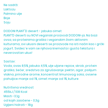
Ne sadrži:
Laktozu
Palmino ulje
Boje
Soju
DODONI PLANT'D desert - jabuka cimet
PLANT’D deserti su NOVI veganski proizvodi DODONI-ja. Na bazi
ovsa, sa proteinima graška i veganskim živim aktivnim
kulturama, ovi ukusni deserti se proizvode na isti način kao i grčki
jogurt. Svidec´e vam se njihova kremasta i gusta tekstura i
neverovatan ukus!
Sastav:
Voda, ovas 8,5%, jabuka 4,5%, ulje uljane repice, skrob, protein
graška, šećer, sredstva za zgrušavanje: pektin, agar, psilijum
vlakna, prirodne arome, koncentrat limunovog soka, ovsene
pahuljice manje od 1%, cimet manje od 1%, kulture
Nutritivna vrednost
455kJ / 108 Kcal
Masti -3,1g
od kojih zasićene - 0,3g
Ugljeni hidrati - 18g