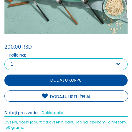
200,00 RSD
Kolicina:
DODAJ U KORPU
DODAJ U LISTU ŽELJA
Detalji proizvoda
Deklaracija
Ovseni, posni jogurt od ovsenih pahuljica sa jabukom i cimetom,
150 grama