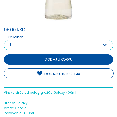
95,00 RSD
Kolicina:
DODAJ U KORPU
DODAJ U LISTU ŽELJA
Vinsko sirće od belog grožđa Galaxy 400ml
Brend:
Galaxy
Vrsta:
Ostalo
Pakovanje:
400ml