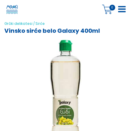
0
Grčki delikatesi
/
Sirće
Vinsko sirće belo Galaxy 400ml