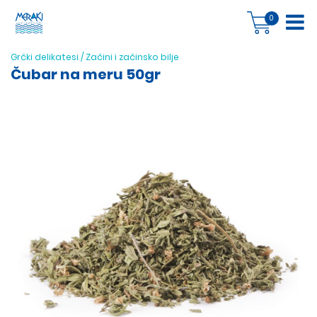
0
Grčki delikatesi
/
Začini i začinsko bilje
Čubar na meru 50gr