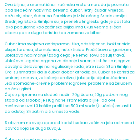
Ova biljna je aromatična i začinska vrsta u narodu je poznata
pod sledećim nazivima: bresina, čubar, letnji čubar, vrijesak,
bažulek, jaber, čuberica. Poreklom je iz Istočnog Sredozemlja i
Srednjeg Istoka. Rimljani su je preneli u Englesku gde je postala
jako popularna kao začinska biljka. Ima ukus veoma sličan
biberu pa se dugo koristio kao zamena za biber.
Čubar ima svojstva antispazmolitika, adstrigensa, baktericida,
ekspetoransa, stumulansa, instekticida. Prečišćava organizam,
ublažava nadimanje (zbog čega je Nemci zovu pasulj trava),
ublažava tegobe organa za disanje i varenje. Ističe se njegovo
povoljno delovanje na regulisanje rada jetre i žuči. Stari Rimljni i
Grci su smatrali da je čubar dobar afrodizijak. Čubar se koristi za
smirenje nerava, za lečenje proliva, i jako prija dijabetičarima.
Leči stomačne-crevne probleme: grčeve, probleme sa želucem
pa čak i glisti.
Čaj se priprema na sledeći način: 20g čubra, 20g podzemnog
stabla od srdobolje i 10g nane. Promešati biljke i od ove
mešavine uzeti 3 kašike preliti sa 500 ml vode (ključale) ostaviti
da odstoji 3h zatim piti umesto vode.
S obzirom na svoju oporost koristi se kao začin za jela od mesa i
povrća koja se dugo kuvaju.
Čubar se konstantno povezuje s pasuljem, a odličan je i uz sve