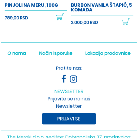
PINJOLI NA MERU, 100G
BURBON VANILA ŠTAPIĆ, 5
KOMADA
789,00 RSD
2.000,00 RSD
O nama
Način isporuke
Lokacija prodavnice
Pratite nas:
NEWSLETTER
Prijavite se na naš
Newsletter
PRIJAVI SE
The Meraki d.o.o. sedište: Dobropoljska 37, prodavnica: