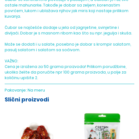
ostale mahunarke. Takođe je dobar sa zeljem, korenastim
povrćem, lukom i ublažava njihov jak miris koji nastaje prilikom
kuvanja.
Čubar se najčešće dodaje u jela od jagnjetine, svinjetine i
divljači. Dobar je s masnom ribom kao što su npr. jegulja i skuša.
Može se dodati i u salate, posebno je dobar s krompir salatom,
pasulj salatom i salatom sa sočivom.
VAŽNO:
Cena je izražena za 50 grama proizvoda! Prilikom porudžbine,
ukoliko želite da poručite npr 100 grama proizvoda, u polje za
količinu upišite 2.
Pakovanje:
Na meru
Slični proizvodi