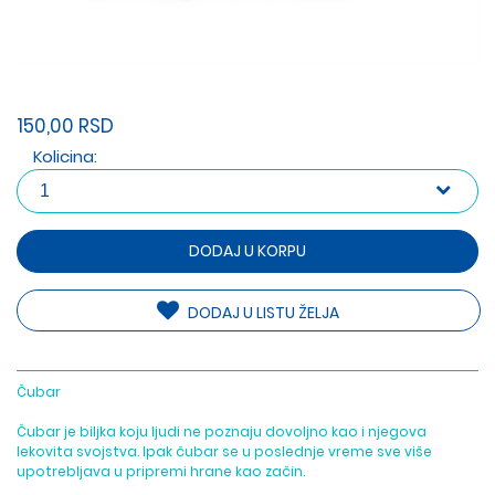
150,00 RSD
Kolicina:
DODAJ U KORPU
DODAJ U LISTU ŽELJA
Čubar
Čubar je biljka koju ljudi ne poznaju dovoljno kao i njegova
lekovita svojstva. Ipak čubar se u poslednje vreme sve više
upotrebljava u pripremi hrane kao začin.