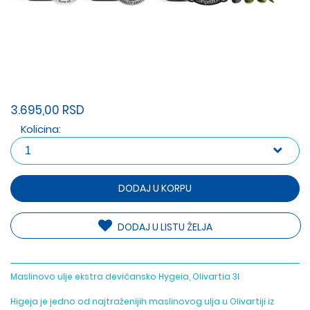
3.695,00 RSD
Kolicina:
DODAJ U KORPU
DODAJ U LISTU ŽELJA
Maslinovo ulje ekstra devičansko Hygeia, Olivartia 3l
Higeja je jedno od najtraženijih maslinovog ulja u Olivartiji iz