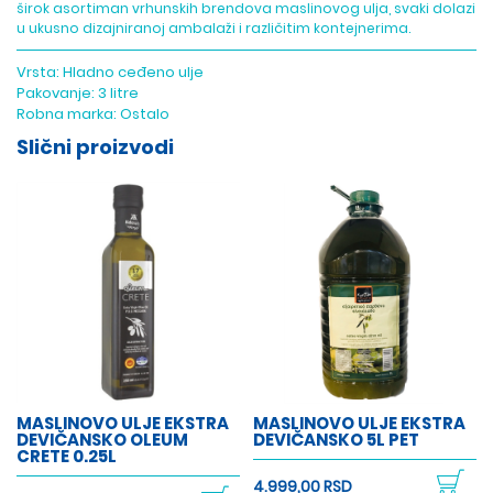
širok asortiman vrhunskih brendova maslinovog ulja, svaki dolazi
u ukusno dizajniranoj ambalaži i različitim kontejnerima.
Vrsta:
Hladno ceđeno ulje
Pakovanje:
3 litre
Robna marka:
Ostalo
Slični proizvodi
MASLINOVO ULJE EKSTRA
MASLINOVO ULJE EKSTRA
DEVIČANSKO OLEUM
DEVIČANSKO 5L PET
CRETE 0.25L
4.999,00 RSD