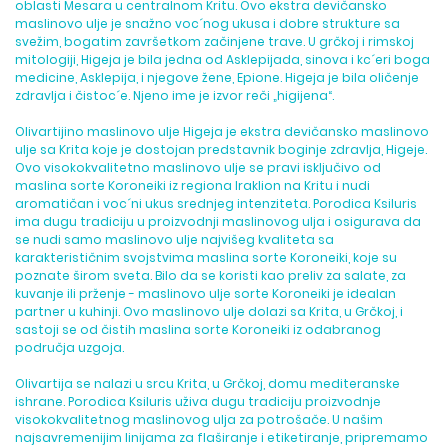
oblasti Mesara u centralnom Kritu. Ovo ekstra devičansko
maslinovo ulje je snažno voc´nog ukusa i dobre strukture sa
svežim, bogatim završetkom začinjene trave. U grčkoj i rimskoj
mitologiji, Higeja je bila jedna od Asklepijada, sinova i kc´eri boga
medicine, Asklepija, i njegove žene, Epione. Higeja je bila oličenje
zdravlja i čistoc´e. Njeno ime je izvor reči „higijena“.
Olivartijino maslinovo ulje Higeja je ekstra devičansko maslinovo
ulje sa Krita koje je dostojan predstavnik boginje zdravlja, Higeje.
Ovo visokokvalitetno maslinovo ulje se pravi isključivo od
maslina sorte Koroneiki iz regiona Iraklion na Kritu i nudi
aromatičan i voc´ni ukus srednjeg intenziteta. Porodica Ksiluris
ima dugu tradiciju u proizvodnji maslinovog ulja i osigurava da
se nudi samo maslinovo ulje najvišeg kvaliteta sa
karakterističnim svojstvima maslina sorte Koroneiki, koje su
poznate širom sveta. Bilo da se koristi kao preliv za salate, za
kuvanje ili prženje - maslinovo ulje sorte Koroneiki je idealan
partner u kuhinji. Ovo maslinovo ulje dolazi sa Krita, u Grčkoj, i
sastoji se od čistih maslina sorte Koroneiki iz odabranog
područja uzgoja.
Olivartija se nalazi u srcu Krita, u Grčkoj, domu mediteranske
ishrane. Porodica Ksiluris uživa dugu tradiciju proizvodnje
visokokvalitetnog maslinovog ulja za potrošače. U našim
najsavremenijim linijama za flaširanje i etiketiranje, pripremamo