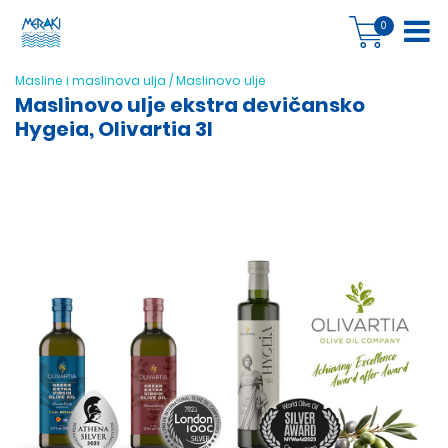
0
Masline i maslinova ulja
/
Maslinovo ulje
Maslinovo ulje ekstra devičansko
Hygeia, Olivartia 3l