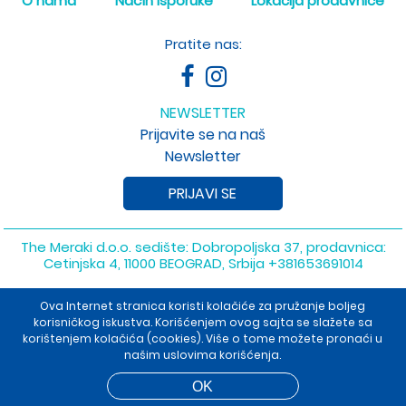
O nama
Način isporuke
Lokacija prodavnice
Pratite nas:
NEWSLETTER
Prijavite se na naš
Newsletter
PRIJAVI SE
The Meraki d.o.o. sedište: Dobropoljska 37, prodavnica:
Cetinjska 4, 11000 BEOGRAD, Srbija
+381653691014
Copyright 2026 The Meraki d.o.o. Sva prava su zadržana. Powered
Ova Internet stranica koristi kolačiće za pružanje boljeg
by
shopen.com
korisničkog iskustva. Korišćenjem ovog sajta se slažete sa
korištenjem kolačića (cookies). Više o tome možete pronaći u
našim uslovima korišćenja.