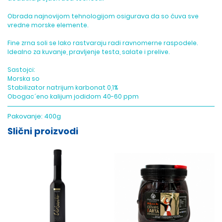
Obrada najnovijom tehnologijom osigurava da so čuva sve
vredne morske elemente.
Fine zrna soli se lako rastvaraju radi ravnomerne raspodele.
Idealno za kuvanje, pravljenje testa, salate i prelive.
Sastojci:
Morska so
Stabilizator natrijum karbonat 0,1%
Obogac´eno kalijum jodidom 40-60 ppm
Pakovanje:
400g
Slični proizvodi