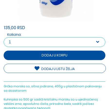
135,00 RSD
Kolicina:
DODAJ U KORPU
DODAJ U LISTU ŽELJA
Grčka morska so, sitna jodirana, 400g u plastičnom pakovanju
sa dozatorom
Kuhinjska so 500 gr sadrži kristalnu morsku so u ujednačenoj
veličini zrna, apsolutno čista, prirodno bela, sadrži jod bez
dodatka pojačivača tečnosti.