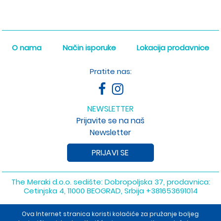
O nama
Način isporuke
Lokacija prodavnice
Pratite nas:
NEWSLETTER
Prijavite se na naš
Newsletter
PRIJAVI SE
The Meraki d.o.o. sedište: Dobropoljska 37, prodavnica:
Cetinjska 4, 11000 BEOGRAD, Srbija
+381653691014
Copyright 2026 The Meraki d.o.o. Sva prava su zadržana. Powered
Ova Internet stranica koristi kolačiće za pružanje boljeg
by
shopen.com